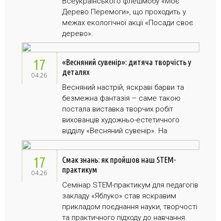
Всеукраїнського флешмобу «Моє
Дерево Перемоги», що проходить у
межах екологічної акції «Посади своє
дерево».
17
«Весняний сувенір»: дитяча творчість у
деталях
04.26
Весняний настрій, яскраві барви та
безмежна фантазія – саме такою
постала виставка творчих робіт
вихованців художньо-естетичного
відділу «Весняний сувенір». На
17
Смак знань: як пройшов наш STEM-
практикум
04.26
Семінар STEM-практикум для педагогів
закладу «Яблуко» став яскравим
прикладом поєднання науки, творчості
та практичного підходу до навчання.