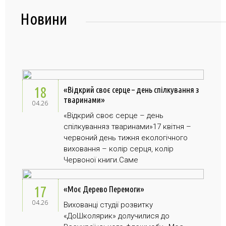
Новини
Про заклад
Освітній процес
Історія
Методична робота
Структурні підрозділи
Запрошуємо у гуртки
Виховна робота
Музей
Дистанційне навчання
Нормативно-правова база
18
Наші досягнення
«Відкрий своє серце – день спілкування з
Прозорість та відкритість
Академічна доброчесність
Програмне забезпечення
Національно-патріотичне виховання
тваринами»
04.26
Фотоальбоми
Науково-методичні матеріали
Контакти
Організаційно-масова робота
Фінансова звітність
«Відкрий своє серце – день
Сторінка психолога
спілкуванняз тваринами»17 квітня –
Стаття 30 Закону України «Про освіту»
червоний день тижня екологічного
Річні звіти
Атестація
виховання – колір серця, колір
Червоної книги.Саме
Енергозбереження
Звернення громадян
17
«Моє Дерево Перемоги»
04.26
Вихованці студії розвитку
«ДоШколярик» долучилися до