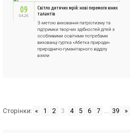
09
Світло дитячих мрій: нові перемоги юних
талантів
04.26
З метою виховання патріотизму та
підтримки творчих здібностей дітей з
особливими освітніми потребами
вихованці гуртка «Абетка природи»
природничо-гуманітарного відділу
взяли
Сторiнки:
«
1
2
3
4
5
6
7
...
39
»