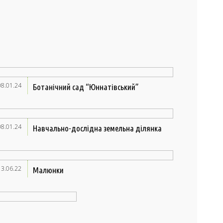
08.01.24
Ботанічний сад “Юннатівський”
08.01.24
Навчально-дослідна земельна ділянка
13.06.22
Малюнки