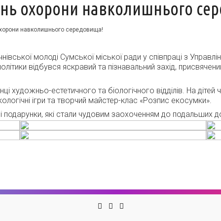
 день охорони навколишнього с
 охорони навколишнього середовища!
нівської молоді Сумської міської ради у співпраці з Управлін
 політики відбувся яскравий та пізнавальний захід, присвяч
і художньо-естетичного та біологічного відділів. На дітей 
ологічні ігри та творчий майстер-клас «Розпис екосумки».
і подарунки, які стали чудовим заохоченням до подальших д