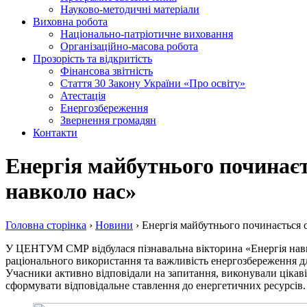
Науково-методичні матеріали
Виховна робота
Національно-патріотичне виховання
Організаційно-масова робота
Прозорість та відкритість
Фінансова звітність
Стаття 30 Закону України «Про освіту»
Атестація
Енергозбереження
Звернення громадян
Контакти
Енергія майбутнього починає
навколо нас»
Головна сторiнка
›
Новини
›
Енергія майбутнього починається 
У ЦЕНТУМ СМР відбулася пізнавальна вікторина «Енергія навколо
раціонального використання та важливість енергозбереження дл
Учасники активно відповідали на запитання, виконували цікаві
сформувати відповідальне ставлення до енергетичних ресурсів.