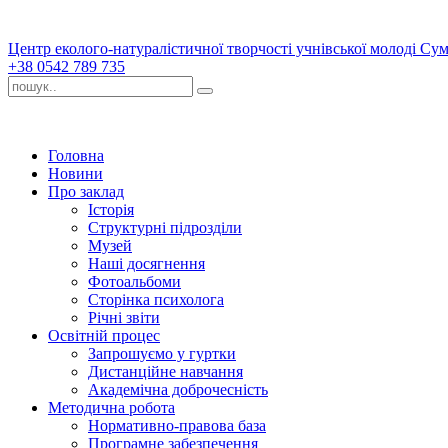
Центр еколого-натуралістичної творчості учнівської молоді Сум
+38 0542 789 735
Головна
Новини
Про заклад
Історія
Структурні підрозділи
Музей
Наші досягнення
Фотоальбоми
Сторінка психолога
Річні звіти
Освітній процес
Запрошуємо у гуртки
Дистанційне навчання
Академічна доброчесність
Методична робота
Нормативно-правова база
Програмне забезпечення