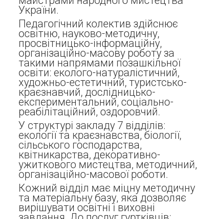
майстрами народного мистецтва
України.
Педагогічний колектив здійснює
освітню, науково-методичну,
просвітницько-інформаційну,
організаційно-масову роботу за
такими напрямами позашкільної
освіти: еколого-натуралістичний,
художньо-естетичний, туристсько-
краєзнавчий, дослідницько-
експериментальний, соціально-
реабілітаційний, оздоровчий.
У структурі закладу 7 відділів:
екології та краєзнавства, біології,
сільського господарства,
квітникарства, декоративно-
ужиткового мистецтва, методичний,
організаційно-масової роботи.
Кожний відділ має міцну методичну
та матеріальну базу, яка дозволяє
вирішувати освітні і виховні
завдання. До послуг гуртківців: