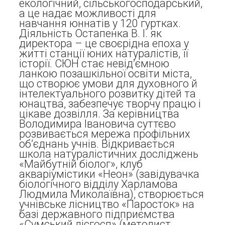
екологічний, сільськогосподарський,
а це надає можливості для
навчання юннатів у 120 гуртках.
Діяльність Остапенка В. І. як
директора – це своєрідна епоха у
житті станції юних натуралістів, її
історії. СЮН стає невід’ємною
ланкою позашкільної освіти міста,
що створює умови для духовного й
інтелектуального розвитку дітей та
юнацтва, забезпечує творчу працю і
цікаве дозвілля. За керівництва
Володимира Івановича суттєво
розвивається мережа профільних
об’єднань учнів. Відкривається
школа натуралістичних досліджень
«Майбутній біолог», клуб
акваріумістики «Неон» (завідувачка
біологічного відділу Харламова
Людмила Миколаївна), створюється
учнівське лісництво «Паросток» на
базі державного підприємства
«Сумський лісгосп» (методист