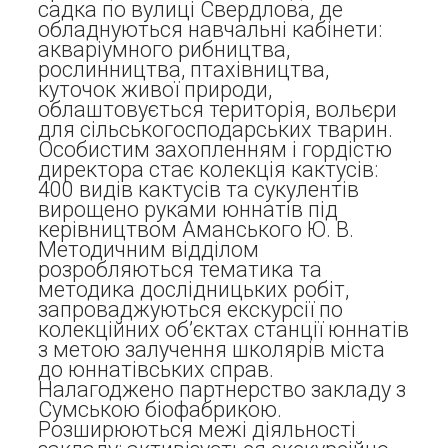
садка по вулиці Свердлова, де
обладнуються навчальні кабінети:
акваріумного рибництва,
рослинництва, птахівництва,
куточок живої природи,
облаштовується територія, вольєри
для сільськогосподарських тварин.
Особистим захопленням і гордістю
директора стає колекція кактусів:
400 видів кактусів та сукулентів
вирощено руками юннатів під
керівництвом Аманського Ю. В.
Методичним відділом
розробляються тематика та
методика дослідницьких робіт,
запроваджуються екскурсії по
колекційних об’єктах станції юннатів
з метою залучення школярів міста
до юннатівських справ.
Налагоджено партнерство закладу з
Сумською біофабрикою.
Розширюються межі діяльності