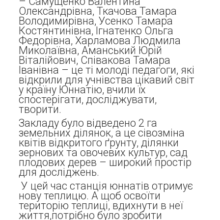
– Самущенко Валентина
Олександрівна, Ткачова Тамара
Володимирівна, Усенко Тамара
Костянтинівна, Ігнатенко Ольга
Федорівна, Харламова Людмила
Миколаївна, Аманський Юрій
Віталійович, Співакова Тамара
Іванівна – це ті молоді педагоги, які
відкрили для учнівства цікавий світ
у країну Юннатію, вчили їх
спостерігати, досліджувати,
творити.
Закладу було відведено 2 га
земельних ділянок, а це сівозміна
квітів відкритого ґрунту, ділянки
зернових та овочевих культур, сад
плодових дерев – широкий простір
для досліджень.
У цей час станція юннатів отримує
нову теплицю. А щоб освоїти
територію теплиці, вдихнути в неї
життя,потрібно було зробити