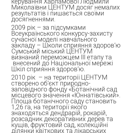
керування Харламової Людмили
Миколаївни ЦЕНТУМ досяг немалих
результатів і пишається своїми
досягненнями.
2009 рік – за підсумками
Всеукраїнського конкурсу-захисту
сучасної моделі навчального
закладу – Школи сприяння здоров’ю
Сумський міський ЦЕНТУМ
визнаний переможцем ІІІ етапу та
внесений до Національної мережі
Шкіл сприяння здоров’ю.
2010 рік – на території ЦЕНТУМ
створено об’єкт природно-
заповідного фонду «Ботанічний сад
місцевого значення «Юннатівський».
Площа ботанічного саду становить
1,26 га, на території якого
знаходяться дендрарій, рокарій,
розсадник декоративних дерев та
кущів, фруктовий сад, колекційні
ділянки квіткових та лікарських