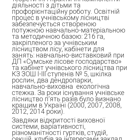
діяльності з дітьми та
профорієнтаційну роботу. Освітній
процес в учнівському лісництві
забезпечується створеною
потужною навчально-матеріальною
та методичною базою: 216 га,
закріпленого за учнівським
лісництвом лісу, кабінети для
занять: навчально-виставковий при
ДП «Сумське лісове господарство»
та кабінет учнівського лісництва при
КЗ ЗОШ І-ІІІ ступенів № 5, шкілка
рослин, два дендропарки,
навчально-виховна екологічна
стежка. За роки існування учнівське
лісництво п’ять разів було визнано
кращим в Україні (2000, 2007, 2008,
2012, 2014 роки).
Завдяки відкритості виховної
системи, варіативності,
різноманітності гуртків, студій,
секцій, клубів за інтересами заклад