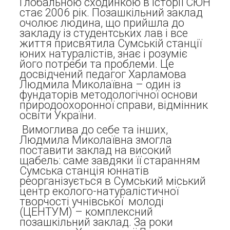
Глобальною сходинкою в історії СЮН
стає 2006 рік. Позашкільний заклад
очолює людина, що прийшла до
закладу із студентських лав і все
життя присвятила Сумській станції
юних натуралістів, знає і розуміє
його потреби та проблеми. Це
досвідчений педагог Харламова
Людмила Миколаївна – один із
фундаторів методологічної основи
природоохоронної справи, відмінник
освіти України.
Вимоглива до себе та інших,
Людмила Миколаївна змогла
поставити заклад на високий
щабель: саме завдяки її старанням
Сумська станція юннатів
реорганізується в Сумський міський
центр еколого-натуралістичної
творчості учнівської молоді
(ЦЕНТУМ) – комплексний
позашкільний заклад. За роки