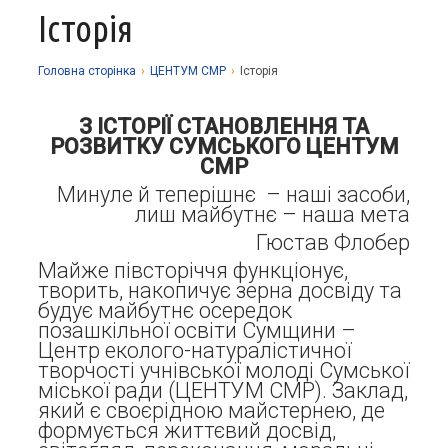
Історія
Про заклад
Освітній процес
Історія
Головна сторiнка
›
ЦЕНТУМ СМР
›
Історія
Методична робота
Структурні підрозділи
Запрошуємо у гуртки
З ІСТОРІЇ СТАНОВЛЕННЯ ТА
Виховна робота
Музей
Дистанційне навчання
Нормативно-правова база
РОЗВИТКУ СУМСЬКОГО ЦЕНТУМ
СМР
Наші досягнення
Прозорість та відкритість
Академічна доброчесність
Програмне забезпечення
Національно-патріотичне виховання
Минуле й теперішнє – наші засоби,
лиш майбутнє – наша мета
Фотоальбоми
Науково-методичні матеріали
Контакти
Організаційно-масова робота
Фінансова звітність
Гюстав Флобер
Сторінка психолога
Стаття 30 Закону України «Про освіту»
Майже півсторіччя функціонує,
Річні звіти
творить, накопичує зерна досвіду та
Атестація
будує майбутнє осередок
Енергозбереження
позашкільної освіти Сумщини –
Центр еколого-натуралістичної
Звернення громадян
творчості учнівської молоді Сумської
міської ради (ЦЕНТУМ СМР). Заклад,
який є своєрідною майстернею, де
формується життєвий досвід,