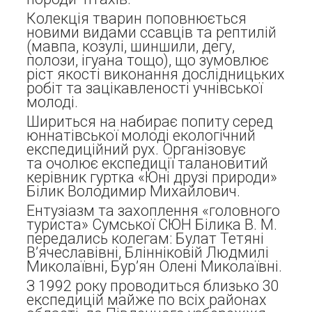
Колекція тварин поповнюється
новими видами ссавців та рептилій
(мавпа, козулі, шиншили, дегу,
полози, ігуана тощо), що зумовлює
ріст якості виконання дослідницьких
робіт та зацікавленості учнівської
молоді.
Шириться на набирає попиту серед
юннатівської молоді екологічний
експедиційний рух. Організовує
та очолює експедиції талановитий
керівник гуртка «Юні друзі природи»
Білик Володимир Михайлович.
Ентузіазм та захоплення «головного
туриста» Сумської СЮН Білика В. М.
передались колегам: Булат Тетяні
В’ячеславівні, Блінніковій Людмилі
Миколаївні, Бур’ян Олені Миколаївні.
З 1992 року проводиться близько 30
експедицій майже по всіх районах