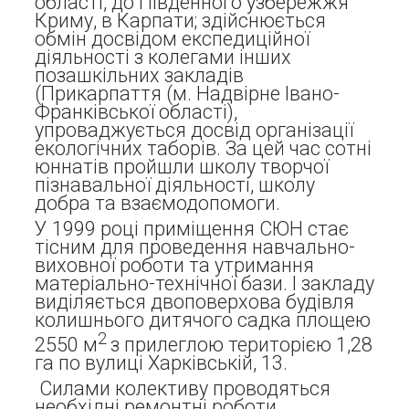
області, до Південного узбережжя
Криму, в Карпати; здійснюється
обмін досвідом експедиційної
діяльності з колегами інших
позашкільних закладів
(Прикарпаття (м. Надвірне Івано-
Франківської області),
упроваджується досвід організації
екологічних таборів. За цей час сотні
юннатів пройшли школу творчої
пізнавальної діяльності, школу
добра та взаємодопомоги.
У 1999 році приміщення СЮН стає
тісним для проведення навчально-
виховної роботи та утримання
матеріально-технічної бази. І закладу
виділяється двоповерхова будівля
колишнього дитячого садка площею
2
2550 м
з прилеглою територією 1,28
га по вулиці Харківській, 13.
Силами колективу проводяться
необхідні ремонтні роботи,