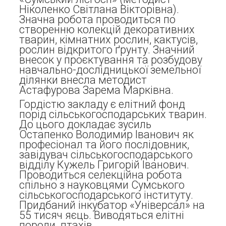
Ніколенко Світлана Вікторівна).
Значна робота проводиться по
створенню колекцій декоративних
тварин, кімнатних рослин, кактусів,
рослин відкритого ґрунту. Значний
внесок у проєктування та розбудову
навчально-дослідницької земельної
ділянки внесла методист
Астафурова Зарема Марківна.
Гордістю закладу є елітний фонд
порід сільськогосподарських тварин.
До цього докладає зусиль
Остапенко Володимир Іванович як
професіонал та його послідовник,
завідувач сільськогосподарського
відділу Кужель Григорій Іванович.
Проводиться селекційна робота
спільно з науковцями Сумського
сільськогосподарського інституту.
Придбаний інкубатор «Універсал» на
55 тисяч яєць. Виводяться елітні
породи птахів.