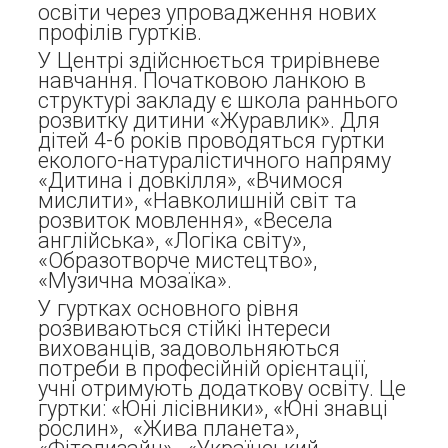
освіти через упровадження нових
профілів гуртків.
У Центрі здійснюється трирівневе
навчання. Початковою ланкою в
структурі закладу є школа раннього
розвитку дитини «Журавлик». Для
дітей 4-6 років проводяться гуртки
еколого-натуралістичного напряму
«Дитина і довкілля», «Вчимося
мислити», «Навколишній світ та
розвиток мовлення», «Весела
англійська», «Логіка світу»,
«Образотворче мистецтво»,
«Музична мозаїка».
У гуртках основного рівня
розвиваються стійкі інтереси
вихованців, задовольняються
потреби в професійній орієнтації,
учні отримують додаткову освіту. Це
гуртки: «Юні лісівники», «Юні знавці
рослин», «Жива планета»,