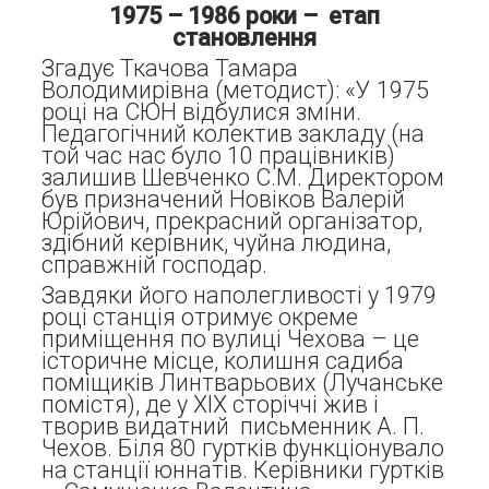
1975 – 1986 роки – етап
становлення
Згадує Ткачова Тамара
Володимирівна (методист): «У 1975
році на СЮН відбулися зміни.
Педагогічний колектив закладу (на
той час нас було 10 працівників)
залишив Шевченко С.М. Директором
був призначений Новіков Валерій
Юрійович, прекрасний організатор,
здібний керівник, чуйна людина,
справжній господар.
Завдяки його наполегливості у 1979
році станція отримує окреме
приміщення по вулиці Чехова – це
історичне місце, колишня садиба
поміщиків Линтварьових (Лучанське
помістя), де у ХІХ сторіччі жив і
творив видатний письменник А. П.
Чехов. Біля 80 гуртків функціонувало
на станції юннатів. Керівники гуртків