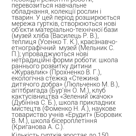
перевозиться навчальне
обладнання, колекції рослин і
тварин. У цей період розширюється
мережа гуртків, створюються нові
об’єкти матеріально-технічної бази
(музей хліба (Василець Р. В.),
теплиця (Усенко Т. К.), краєзнавчо-
етнографічний музей (Мельник С.
П.); упроваджуються нові
нетрадиційні форми роботи: школа
раннього розвитку дитини
«Журавлик» (Прохненко В. Г.),
екологічна стежка «Стежина
дитячого добра» (Люльченко М. В.),
агітбригада (Бур’ян О. М.), клуб
кактусівництва «Зелений їжачок»
(Дубініна С. Б.), школа прикладних
мистецтв (Фоменко Н. А.), наукове
товариство учнів «Ерудит» (Боровик
В. М.), школа бісероплетіння
(Криганова А. С.).
Кількість гуртків зростає до 150.