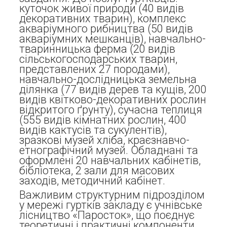
куточок живої природи (40 видів
декоративних тварин), комплекс
акваріумного рибництва (50 видів
акваріумних мешканців), навчально-
тваринницька ферма (20 видів
сільськогосподарських тварин,
представлених 27 породами),
навчально-дослідницька земельна
ділянка (77 видів дерев та кущів, 200
видів квітково-декоративних рослин
відкритого ґрунту), сучасна теплиця
(555 видів кімнатних рослин, 400
видів кактусів та сукулентів),
зразкові музей хліба, краєзнавчо-
етнографічний музей. Обладнані та
оформлені 20 навчальних кабінетів,
бібліотека, 2 зали для масових
заходів, методичний кабінет.
Важливим структурним підрозділом
у мережі гуртків закладу є учнівське
лісництво «Паросток», що поєднує
теоретичні і практичні компоненти