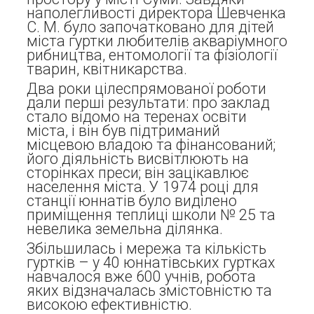
наполегливості директора Шевченка
С. М. було започатковано для дітей
міста гуртки любителів акваріумного
рибництва, ентомології та фізіології
тварин, квітникарства.
Два роки цілеспрямованої роботи
дали перші результати: про заклад
стало відомо на теренах освіти
міста, і він був підтриманий
місцевою владою та фінансований;
його діяльність висвітлюють на
сторінках преси; він зацікавлює
населення міста. У 1974 році для
станції юннатів було виділено
приміщення теплиці школи № 25 та
невелика земельна ділянка.
Збільшилась і мережа та кількість
гуртків – у 40 юннатівських гуртках
навчалося вже 600 учнів, робота
яких відзначалась змістовністю та
високою ефективністю.