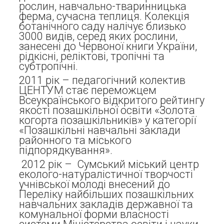
рослин, навчально-тваринницька
ферма, сучасна теплиця. Колекція
ботанічного саду налічує близько
3000 видів, серед яких рослини,
занесені до Червоної книги України,
рідкісні, реліктові, тропічні та
субтропічні.
2011 рік – педагогічний колектив
ЦЕНТУМ стає переможцем
Всеукраїнського відкритого рейтингу
якості позашкільної освіти «Золота
когорта позашкільників» у категорії
«Позашкільні навчальні заклади
районного та міського
підпорядкування».
2012 рік – Сумський міський центр
еколого-натуралістичної творчості
учнівської молоді внесений до
Переліку найбільших позашкільних
навчальних закладів державної та
комунальної форми власності