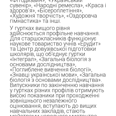
«Фітодизайн», «Український
сувенір», «Народні ремесла», «Краса і
здоров’я», «Бісероплетіння»,
«Художня творчість», «Оздоровча
гімнастика»
та інші.
У гуртках вищого рівня
здійснюється профільне навчання.
Для старшокласників функціонує
наукове товариство учнів «Ерудит»
та Центр довузівської підготовки
школярів, що об’єднує гуртки
«Інтеграл», «Загальна біологія з
основами дослідництва»,
«Поглиблене вивчення біології»,
«Знавці української мови», «Загальна
біологія з основами дослідництва».
Випускники по закінченню навчання
у гуртках різних профілів отримують
високі показники при проходженні
зовнішнього незалежного
оцінювання, вступають до вищих
навчальних закладів, стають