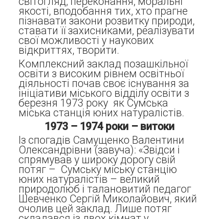
світогляд, переконання, моральні
якості, вподобання тих, хто прагне
пізнавати закони розвитку природи,
ставати її захисниками, реалізувати
свої можливості у наукових
відкриттях, творити.
Комплексний заклад позашкільної
освіти з високим рівнем освітньої
діяльності почав своє існування за
ініціативи міського відділу освіти з
березня 1973 року як Сумська
міська станція юних натуралістів.
1973 – 1974 роки – витоки
Із спогадів Самущенко Валентини
Олександрівни (завуча): «Звідси і
спрямував у широку дорогу свій
потяг – Сумську міську станцію
юних натуралістів – великий
природолюб і талановитий педагог
Шевченко Сергій Миколайович, який
очолив цей заклад. Лише потяг
складався із двох кімнат у