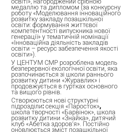
освіті», нагороджений срібною
медаллю та дипломом (за конкурсну
роботу «Моделювання інноваційного
розвитку закладу позашкільної
освіти: формування життєвої
компетентності випускника нової
генерації» у тематичній номінації
«Інноваційна діяльність закладів
освіти – ресурс забезпечення якості
освіти»).
У ЦЕНТУМ СМР розроблена модель
безперервної екологічної освіти, яка
розпочинається зі школи раннього
розвитку дитини «Журавлик» і
продовжується в гуртках основного
та вищого рівнів.
Створюються нові структурні
підрозділи
:
секція «Паросток»
,
школа творчості «Барвінок», школа
розвитку дитини «Знайка», дитячий
клуб «Абетка здоров’я». Постійно
оновлюється зміст позашкільної