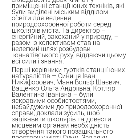
приміщенні станції юних техніків, які
були виділені міським відділом
освіти для ведення
природоохоронної роботи серед
школярів міста. Та директор –
енергійний, закоханий у природу, –
разом із колективом став на
нелегкий шлях розбудови
юннатівського руху, віддаючи цьому
всі сили і знання.
Перші керівники гуртків станції юних
натуралістів – Синиця Іван
Никифорович, Манн Вольф Шаєвич,
Ващенко Ольга Андріївна, Котляр
Валентина Іванівна – були
яскравими особистостями,
небайдужими до природоохоронної
справи, доклали зусиль, щоб
зацікавити школярів та довести
місцевим органам необхідність
створення такого позашкільного
простору у місті Суми. Завдяки