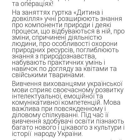
та операціях!
На заняттях гуртка «Дитина і
довкілля» учні розширюють знання
про компоненти природи і деякі
процеси, що відбуваються в ній, про
зміни, спричинені діяльністю
людини, про особливості охорони
природних ресурсів, поглиблюють
знання з природознавства,
набувають практичних умінь і
навичок по догляду за квітами та
свійськими тваринами.
Вивчення вихованцями української
мови сприяє своєчасному розвитку
інтелектуальної, емоційної та
комунікативної компетенцій. Мова
важлива при повсякденному і
діловому спілкуванні. Під час її
вивчення здобувачі освіти пізнають
багато нового і цікавого з культури і
історії народу України.