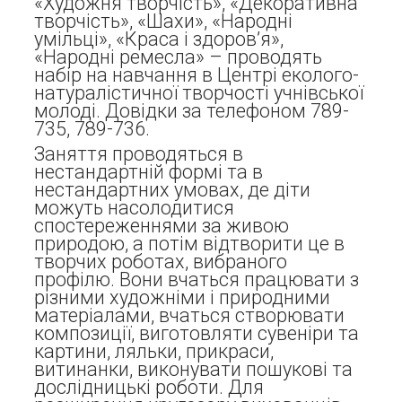
«Художня творчість», «Декоративна
творчість», «Шахи», «Народні
умільці», «Краса і здоров’я»,
«Народні ремесла» – проводять
набір на навчання в Центрі еколого-
натуралістичної творчості учнівської
молоді. Довідки за телефоном 789-
735, 789-736.
Заняття проводяться в
нестандартній формі та в
нестандартних умовах, де діти
можуть насолодитися
спостереженнями за живою
природою, а потім відтворити це в
творчих роботах, вибраного
профілю. Вони вчаться працювати з
різними художніми і природними
матеріалами, вчаться створювати
композиції, виготовляти сувеніри та
картини, ляльки, прикраси,
витинанки, виконувати пошукові та
дослідницькі роботи. Для