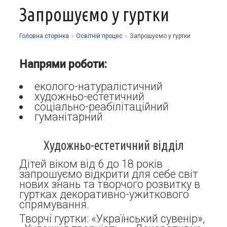
Запрошуємо у гуртки
Про заклад
Освітній процес
Історія
Головна сторiнка
›
Освітній процес
›
Запрошуємо у гуртки
Методична робота
Структурні підрозділи
Запрошуємо у гуртки
Напрями роботи:
Виховна робота
Музей
Дистанційне навчання
Нормативно-правова база
еколого-натуралістичний
Наші досягнення
Прозорість та відкритість
Академічна доброчесність
Програмне забезпечення
Національно-патріотичне виховання
художньо-естетичний
соціально-реабілітаційний
Фотоальбоми
Науково-методичні матеріали
Контакти
Організаційно-масова робота
Фінансова звітність
гуманітарний
Сторінка психолога
Стаття 30 Закону України «Про освіту»
Художньо-естетичний відділ
Річні звіти
Атестація
Дітей віком від 6 до 18 років
Енергозбереження
запрошуємо відкрити для себе світ
нових знань та творчого розвитку в
Звернення громадян
гуртках декоративно-ужиткового
спрямування.
Творчі гуртки: «Український сувенір»,