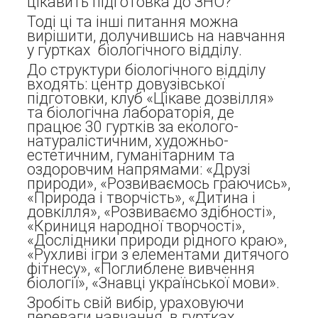
цікавить підготовка до ЗНО?
Тоді ці та інші питання можна
вирішити, долучившись на навчання
у гуртках біологічного відділу.
До структури біологічного відділу
входять: центр довузівської
підготовки, клуб «Цікаве дозвілля»
та біологічна лабораторія, де
працює 30 гуртків за еколого-
натуралістичним, художньо-
естетичним, гуманітарним та
оздоровчим напрямами: «Друзі
природи», «Розвиваємось граючись»,
«Природа і творчість», «Дитина і
довкілля», «Розвиваємо здібності»,
«Криниця народної творчості»,
«Дослідники природи рідного краю»,
«Рухливі ігри з елементами дитячого
фітнесу», «Поглиблене вивчення
біології», «Знавці української мови».
Зробіть свій вибір, ураховуючи
переваги навчання в гуртках