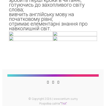
зробить перші кроки в читанні,
готуючись до захопливого світу
слова;
вивчить англійську мову на
початковому рівні;
отримає елементарні знання про
навколишній світ.
© Copyright 2026 | www.centum.sumy
Розробка сайтів
"TriA"