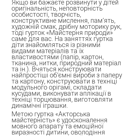
Якщо ви бажаєте розвинути у дітей
оригінальність, неповторність
особистості, творчість,
конструктивне мислення, пам’ять,
художній смак, дрібну моторику рук,
тоді гурток «Майстерня природи»
саме для вас. На заняттях гуртка
діти знайомляться із різними
видами матеріалів та їх
властивостями (папір, картон,
тканина, нитки, природний матеріал
та ін.). Вчяться конструювати
найпростіші об’ємні вироби з паперу
та картону, конструювати в техніці
модульного орігамі, складати
кусудами, виконувати аплікації в
техніці торцювання, виготовляти
динамічні іграшки.
Метою гуртка «Акторська
майстерність» є удосконалення
мовного апарату та емоційної
виразності дитини, оволодіння