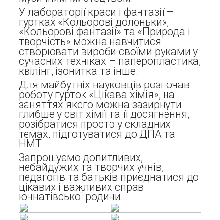
У лабораторії краси і фантазії –
гуртках «Кольорові долоньки»,
«Кольорові фантазії» та «Природа і
творчість» можна навчитися
створювати вироби своїми руками у
сучасних техніках – паперопластика,
квілінг, ізонитка та інше.
Для майбутніх науковців розпочав
роботу гурток «Цікава хімія», на
заняттях якого можна зазирнути
глибше у світ хімії та її досягнення,
розібратися просто у складних
темах, підготуватися до ДПА та
НМТ.
Запрошуємо допитливих,
небайдужих та творчих учнів,
педагогів та батьків приєднатися до
цікавих і важливих справ
юннатівської родини.