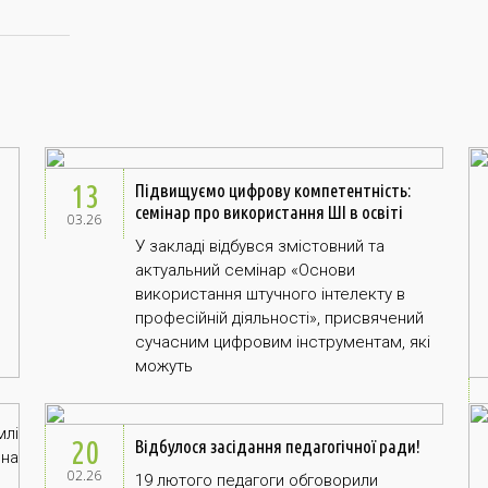
13
Підвищуємо цифрову компетентність:
семінар про використання ШІ в освіті
03.26
У закладі відбувся змістовний та
актуальний семінар «Основи
використання штучного інтелекту в
професійній діяльності», присвячений
сучасним цифровим інструментам, які
можуть
млі
20
Відбулося засідання педагогічної ради!
 на
02.26
19 лютого педагоги обговорили