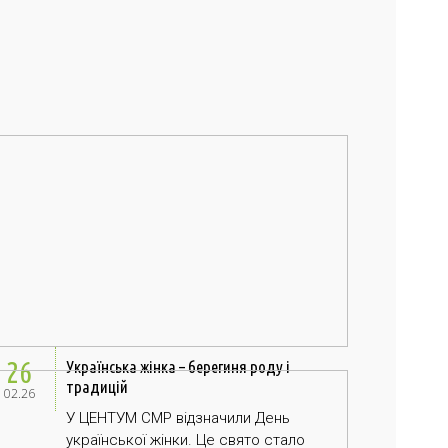
26
Українська жінка – берегиня роду і
традицій
02.26
У ЦЕНТУМ СМР відзначили День
української жінки. Це свято стало