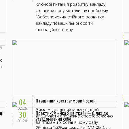
ключові питання розвитку закладу,
схвалили нову методичну проблему
“Забезпечення стійкого розвитку
закладу позашкільної освіти
інноваційного типу
й
-
до
чі
04
Пташиний квест: зимовий сезон
02.26
Зима – ідеальний момент, щоб
30
щі
Практикум «Яка Я квітка?» — шлях до
влаштувати справжнє спостереження
усвідомлення себе
01.26
за птахами У ботанічному саду
29 січня 2026 року в ЦЕНТУМ СМР
«Юннатівський» зараз пік активності: