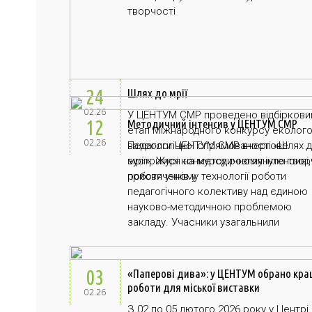
творчості
24
Шлях до мрії
02.26
У ЦЕНТУМ СМР проведено відбіркови
12
Методичний інтенсив у ЦЕНТУМ СМР
етап Міжнародного конкурсу еколого
02.26
Педагоги ЦЕНТУМ СМР вчергове
валеологічної спрямованості «Шлях 
зустрілися на методичному інтенсиві,
мрії». Журі конкурсу розглянуло твор
присвяченому технології роботи
роботи учнів у
педагогічного колективу над єдиною
науково-методичною проблемою
закладу. Учасники узагальнили
03
«Паперові дива»: у ЦЕНТУМ обрано кра
роботи для міської виставки
02.26
З 02 по 05 лютого 2026 року у Центрі