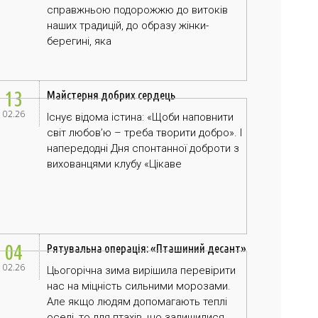
справжньою подорожжю до витоків
наших традицій, до образу жінки-
берегині, яка
13
Майстерня добрих сердець
02.26
Існує відома істина: «Щоби наповнити
світ любов’ю – треба творити добро». І
напередодні Дня спонтанної доброти з
вихованцями клубу «Цікаве
04
Рятувальна операція: «Пташиний десант»
02.26
Цьогорічна зима вирішила перевірити
нас на міцність сильними морозами.
Але якщо людям допомагають теплі
оселі, то для птахів, що залишилися