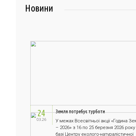
Новини
24
Земля потребує турботи
03.26
У межах Всесвітньої акції «Година Зе
– 2026» з 16 по 25 березня 2026 року
базі Центру еколого-натуралістичної