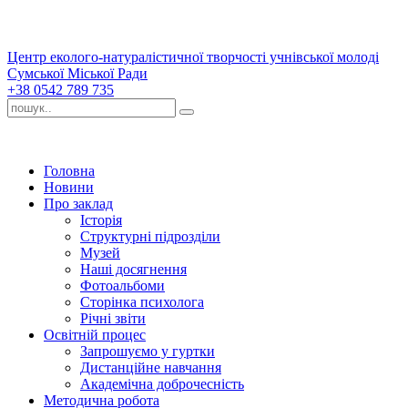
Центр еколого-натуралістичної творчості учнівської молоді
Сумської Міської Ради
+38 0542 789 735
Головна
Новини
Про заклад
Історія
Структурні підрозділи
Музей
Наші досягнення
Фотоальбоми
Сторінка психолога
Річні звіти
Освітній процес
Запрошуємо у гуртки
Дистанційне навчання
Академічна доброчесність
Методична робота