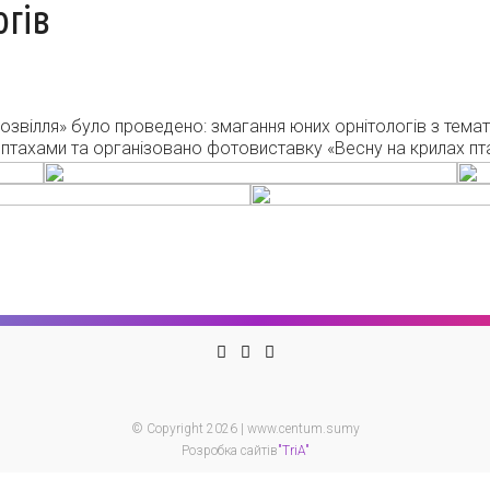
гів
дозвілля» було проведено: змагання юних орнітологів з тема
птахами та організовано фотовиставку «Весну на крилах пт
© Copyright 2026 | www.centum.sumy
Розробка сайтів
"TriA"