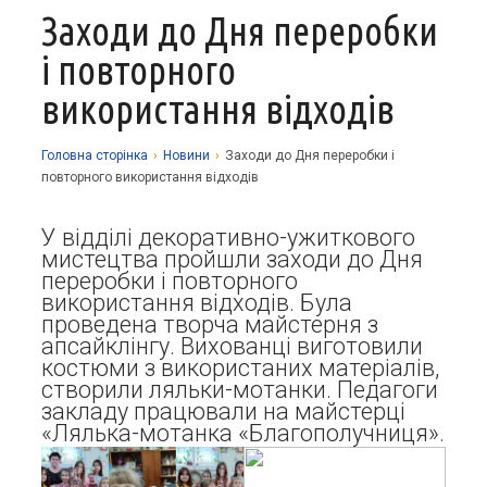
Заходи до Дня переробки
Про заклад
і повторного
Освітній процес
Історія
використання відходів
Методична робота
Структурні підрозділи
Запрошуємо у гуртки
Виховна робота
Музей
Дистанційне навчання
Нормативно-правова база
Головна сторiнка
›
Новини
›
Заходи до Дня переробки і
повторного використання відходів
Наші досягнення
Прозорість та відкритість
Академічна доброчесність
Програмне забезпечення
Національно-патріотичне виховання
Фотоальбоми
Науково-методичні матеріали
Контакти
У відділі декоративно-ужиткового
Організаційно-масова робота
Фінансова звітність
мистецтва пройшли заходи до Дня
Сторінка психолога
Стаття 30 Закону України «Про освіту»
переробки і повторного
використання відходів. Була
Річні звіти
Атестація
проведена творча майстерня з
апсайклінгу. Вихованці виготовили
Енергозбереження
костюми з використаних матеріалів,
створили ляльки-мотанки. Педагоги
Звернення громадян
закладу працювали на майстерці
«Лялька-мотанка «Благополучниця».