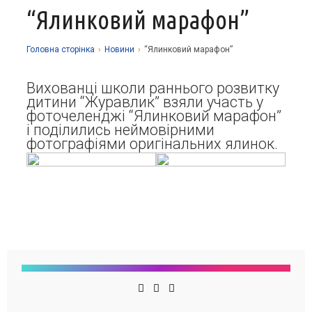
“Ялинковий марафон”
Про заклад
Освітній процес
Історія
Головна сторiнка
›
Новини
›
“Ялинковий марафон”
Методична робота
Структурні підрозділи
Запрошуємо у гуртки
Вихованці школи раннього розвитку
Виховна робота
Музей
Дистанційне навчання
Нормативно-правова база
дитини “Журавлик” взяли участь у
фоточеленджі “Ялинковий марафон”
Наші досягнення
Прозорість та відкритість
Академічна доброчесність
Програмне забезпечення
Національно-патріотичне виховання
і поділились неймовірними
фотографіями оригінальних ялинок.
Фотоальбоми
Науково-методичні матеріали
Контакти
Організаційно-масова робота
Фінансова звітність
Сторінка психолога
Стаття 30 Закону України «Про освіту»
Річні звіти
Атестація
Енергозбереження
Звернення громадян