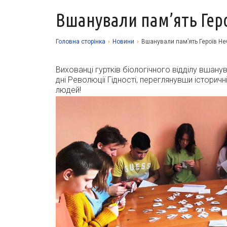
Вшанували пам’ять Геро
Головна сторiнка
›
Новини
›
Вшанували пам’ять Героїв Не
Вихованці гуртків біологічного відділу вшану
дні Революції Гідності, переглянувши історичн
людей!