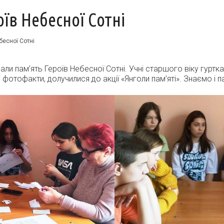
їв Небесної Сотні
бесної Сотні
вали пам’ять Героїв Небесної Сотні. Учні старшого віку гуртк
і фотофакти, долучилися до акції «Янголи пам’яті». Знаємо і п