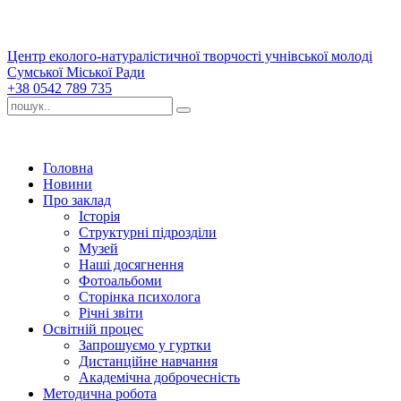
Центр еколого-натуралістичної творчості учнівської молоді
Сумської Міської Ради
+38 0542 789 735
Головна
Новини
Про заклад
Історія
Структурні підрозділи
Музей
Наші досягнення
Фотоальбоми
Сторінка психолога
Річні звіти
Освітній процес
Запрошуємо у гуртки
Дистанційне навчання
Академічна доброчесність
Методична робота