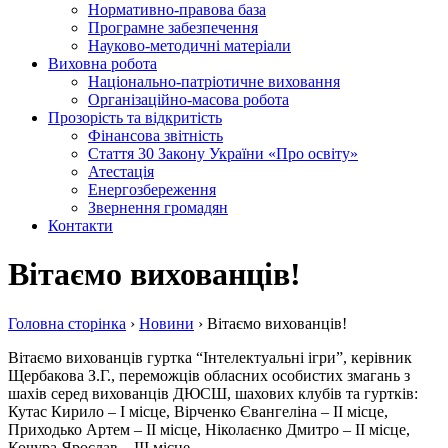
Нормативно-правова база
Програмне забезпечення
Науково-методичні матеріали
Виховна робота
Національно-патріотичне виховання
Організаційно-масова робота
Прозорість та відкритість
Фінансова звітність
Стаття 30 Закону України «Про освіту»
Атестація
Енергозбереження
Звернення громадян
Контакти
Вітаємо вихованців!
Головна сторiнка
›
Новини
›
Вітаємо вихованців!
Вітаємо вихованців гуртка “Інтелектуальні ігри”, керівник
Щербакова З.Г., переможців обласних особистих змагань з
шахів серед вихованців ДЮСШ, шахових клубів та гуртків:
Кутас Кирило – І місце, Вірченко Євангеліна – ІІ місце,
Приходько Артем – ІІ місце, Ніколаєнко Дмитро – ІІ місце,
Кочура Ярослав – ІІІ місце.