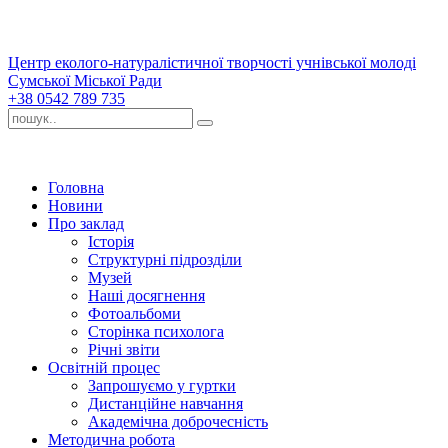
Центр еколого-натуралістичної творчості учнівської молоді
Сумської Міської Ради
+38 0542 789 735
Головна
Новини
Про заклад
Історія
Структурні підрозділи
Музей
Наші досягнення
Фотоальбоми
Сторінка психолога
Річні звіти
Освітній процес
Запрошуємо у гуртки
Дистанційне навчання
Академічна доброчесність
Методична робота