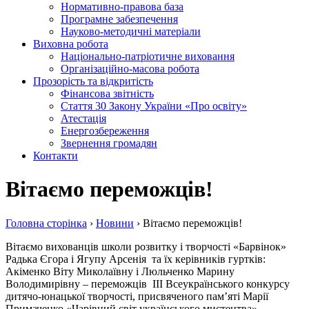
Нормативно-правова база
Програмне забезпечення
Науково-методичні матеріали
Виховна робота
Національно-патріотичне виховання
Організаційно-масова робота
Прозорість та відкритість
Фінансова звітність
Стаття 30 Закону України «Про освіту»
Атестація
Енергозбереження
Звернення громадян
Контакти
Вітаємо переможців!
Головна сторiнка
›
Новини
›
Вітаємо переможців!
Вітаємо вихованців школи розвитку і творчості «Барвінок»
Радька Єгора і Ягупу Арсенія та їх керівників гуртків:
Акіменко Віту Миколаївну і Люльченко Марину
Володимирівну – переможців ІІІ Всеукраїнського конкурсу
дитячо-юнацької творчості, присвяченого пам’яті Марії
Примаченко «Чарівний світ українського мистецтва».