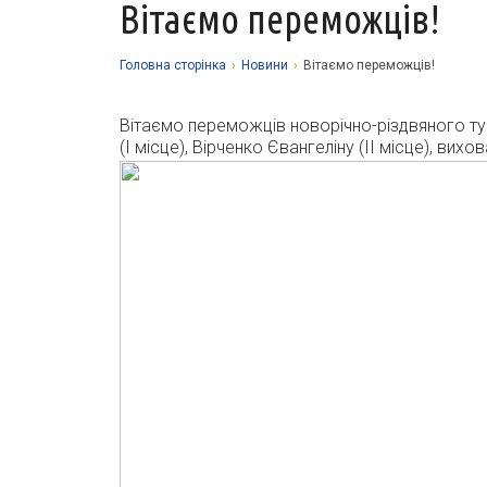
Вітаємо переможців!
Головна сторiнка
›
Новини
›
Вітаємо переможців!
Вітаємо переможців новорічно-різдвяного турн
(І місце), Вірченко Євангеліну (ІІ місце), ви