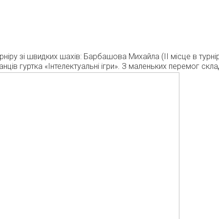
іру зі швидких шахів: Барбашова Михайла (ІІ місце в турнірі
хованців гуртка «Інтелектуальні ігри». З маленьких перемог 