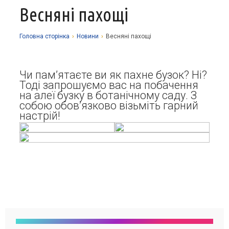
Весняні пахощі
Про заклад
Освітній процес
Історія
Головна сторiнка
›
Новини
›
Весняні пахощі
Методична робота
Структурні підрозділи
Запрошуємо у гуртки
Виховна робота
Музей
Дистанційне навчання
Нормативно-правова база
Чи пам’ятаєте ви як пахне бузок? Ні?
Тоді запрошуємо вас на побачення
Наші досягнення
Прозорість та відкритість
Академічна доброчесність
Програмне забезпечення
Національно-патріотичне виховання
на алеї бузку в ботанічному саду. З
собою обов’язково візьміть гарний
Фотоальбоми
Науково-методичні матеріали
Контакти
Організаційно-масова робота
Фінансова звітність
настрій!
Сторінка психолога
Стаття 30 Закону України «Про освіту»
Річні звіти
Атестація
Енергозбереження
Звернення громадян