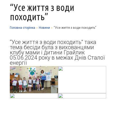
“Усе життя з води
Про заклад
походить”
Освітній процес
Історія
Методична робота
Структурні підрозділи
Запрошуємо у гуртки
Головна сторiнка
›
Новини
›
“Усе життя з води походить”
Виховна робота
Музей
Дистанційне навчання
Нормативно-правова база
“Усе життя з води походить” така
Наші досягнення
Прозорість та відкритість
Академічна доброчесність
Програмне забезпечення
тема бесіди була з вихованцями
Національно-патріотичне виховання
клубу мами і дитини Грайлик
Фотоальбоми
Науково-методичні матеріали
Контакти
Організаційно-масова робота
Фінансова звітність
05.06.2024 року в межах Днів Сталої
енергії
Сторінка психолога
Стаття 30 Закону України «Про освіту»
Річні звіти
Атестація
Енергозбереження
Звернення громадян