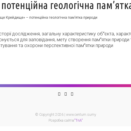
потенційна геологічна пам’ятк
ще Крейдище» – потенційна геологічна пам’ятка природи
сторії дослідження, загальну характеристику об‟єкта, харак
ропонується для заповідання, мету створення пам‟ятки природи
тування та охорони перспективної пам‟ятки природи
© Copyright 2026 | www.centum.sumy
Розробка сайтів
"TriA"