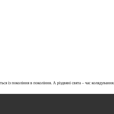
ься із покоління в покоління. А різдвяні свята – час колядуванн