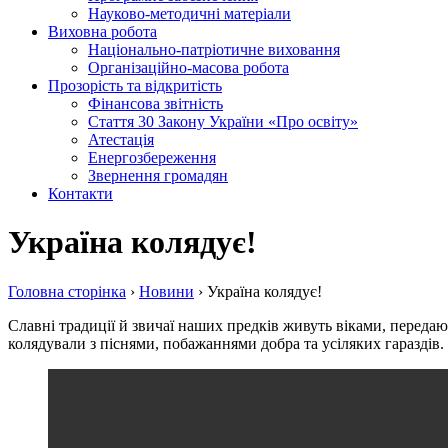
Науково-методичні матеріали
Виховна робота
Національно-патріотичне виховання
Організаційно-масова робота
Прозорість та відкритість
Фінансова звітність
Стаття 30 Закону України «Про освіту»
Атестація
Енергозбереження
Звернення громадян
Контакти
Україна колядує!
Головна сторiнка
›
Новини
›
Україна колядує!
Славні традиції й звичаї наших предків живуть віками, передают
колядували з піснями, побажаннями добра та усіляких гараздів.