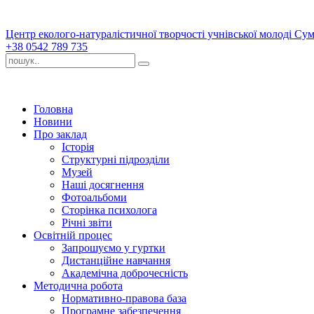
Центр еколого-натуралістичної творчості учнівської молоді Сум
+38 0542 789 735
Головна
Новини
Про заклад
Історія
Структурні підрозділи
Музей
Наші досягнення
Фотоальбоми
Сторінка психолога
Річні звіти
Освітній процес
Запрошуємо у гуртки
Дистанційне навчання
Академічна доброчесність
Методична робота
Нормативно-правова база
Програмне забезпечення