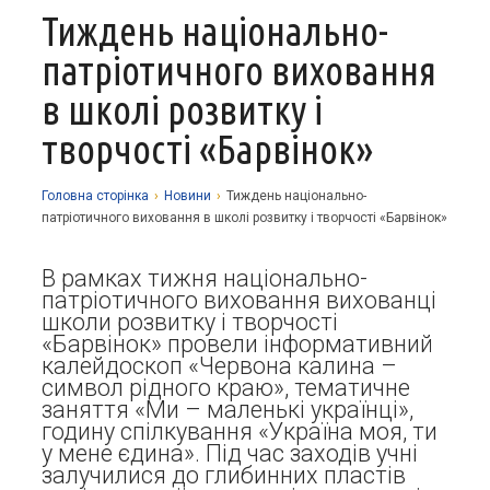
Тиждень національно-
Про заклад
патріотичного виховання
Освітній процес
Історія
в школі розвитку і
Методична робота
Структурні підрозділи
Запрошуємо у гуртки
творчості «Барвінок»
Виховна робота
Музей
Дистанційне навчання
Нормативно-правова база
Наші досягнення
Прозорість та відкритість
Академічна доброчесність
Програмне забезпечення
Національно-патріотичне виховання
Головна сторiнка
›
Новини
›
Тиждень національно-
патріотичного виховання в школі розвитку і творчості «Барвінок»
Фотоальбоми
Науково-методичні матеріали
Контакти
Організаційно-масова робота
Фінансова звітність
Сторінка психолога
В рамках тижня національно-
Стаття 30 Закону України «Про освіту»
патріотичного виховання вихованці
Річні звіти
Атестація
школи розвитку і творчості
«Барвінок» провели інформативний
Енергозбереження
калейдоскоп «Червона калина –
символ рідного краю», тематичне
Звернення громадян
заняття «Ми – маленькі українці»,
годину спілкування «Україна моя, ти
у мене єдина». Під час заходів учні
залучилися до глибинних пластів