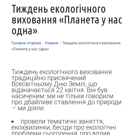
Тиждень екологічного
Про заклад
виховання «Планета у нас
Освітній процес
Історія
одна»
Методична робота
Структурні підрозділи
Запрошуємо у гуртки
Виховна робота
Музей
Дистанційне навчання
Нормативно-правова база
Головна сторiнка
›
Новини
›
Тиждень екологічного виховання
«Планета у нас одна»
Наші досягнення
Прозорість та відкритість
Академічна доброчесність
Програмне забезпечення
Національно-патріотичне виховання
Фотоальбоми
Науково-методичні матеріали
Контакти
Організаційно-масова робота
Фінансова звітність
Тиждень екологічного виховання
Сторінка психолога
Стаття 30 Закону України «Про освіту»
традиційно присвячений
Всесвітньому Дню Землі, що
Річні звіти
Атестація
відзначається 22 квітня. Він був
насиченим: ми не тільки говорили
Енергозбереження
про дбайливе ставлення до природи
– ми діяли:
Звернення громадян
провели тематичні заняття,
екохвилинки, бесіди про екологічні
проблеми сьогодення, про вплив