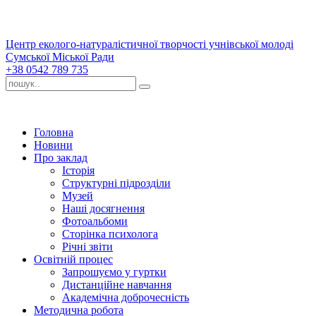
Центр еколого-натуралістичної творчості учнівської молоді
Сумської Міської Ради
+38 0542 789 735
Головна
Новини
Про заклад
Історія
Структурні підрозділи
Музей
Наші досягнення
Фотоальбоми
Сторінка психолога
Річні звіти
Освітній процес
Запрошуємо у гуртки
Дистанційне навчання
Академічна доброчесність
Методична робота