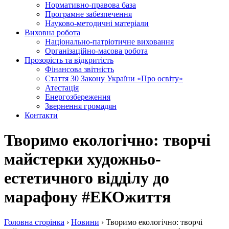
Нормативно-правова база
Програмне забезпечення
Науково-методичні матеріали
Виховна робота
Національно-патріотичне виховання
Організаційно-масова робота
Прозорість та відкритість
Фінансова звітність
Стаття 30 Закону України «Про освіту»
Атестація
Енергозбереження
Звернення громадян
Контакти
Творимо екологічно: творчі
майстерки художньо-
естетичного відділу до
марафону #ЕКОжиття
Головна сторiнка
›
Новини
›
Творимо екологічно: творчі