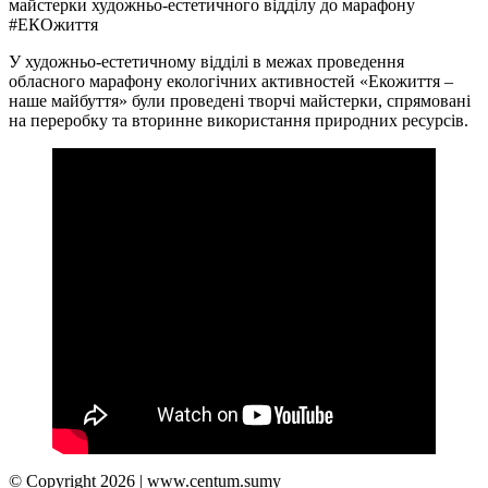
майстерки художньо-естетичного відділу до марафону
#ЕКОжиття
У художньо-естетичному відділі в межах проведення
обласного марафону екологічних активностей «Екожиття –
наше майбуття» були проведені творчі майстерки, спрямовані
на переробку та вторинне використання природних ресурсів.
© Copyright 2026 | www.centum.sumy