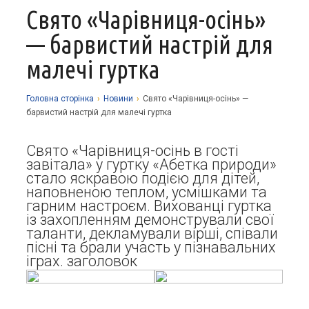
Свято «Чарівниця-осінь»
Про заклад
— барвистий настрій для
Освітній процес
Історія
малечі гуртка
Методична робота
Структурні підрозділи
Запрошуємо у гуртки
Виховна робота
Музей
Дистанційне навчання
Нормативно-правова база
Головна сторiнка
›
Новини
›
Свято «Чарівниця-осінь» —
барвистий настрій для малечі гуртка
Наші досягнення
Прозорість та відкритість
Академічна доброчесність
Програмне забезпечення
Національно-патріотичне виховання
Фотоальбоми
Науково-методичні матеріали
Контакти
Свято «Чарівниця-осінь в гості
Організаційно-масова робота
Фінансова звітність
завітала» у гуртку «Абетка природи»
Сторінка психолога
Стаття 30 Закону України «Про освіту»
стало яскравою подією для дітей,
наповненою теплом, усмішками та
Річні звіти
Атестація
гарним настроєм. Вихованці гуртка
із захопленням демонстрували свої
Енергозбереження
таланти, декламували вірші, співали
пісні та брали участь у пізнавальних
Звернення громадян
іграх. заголовок