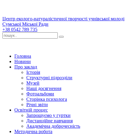
Центр еколого-натуралістичної творчості учнівської молоді
Сумської Міської Ради
+38 0542 789 735
Головна
Новини
Про заклад
Історія
Структурні підрозділи
Музей
Наші досягнення
Фотоальбоми
Сторінка психолога
Річні звіти
Освітній процес
Запрошуємо у гуртки
Дистанційне навчання
Академічна доброчесність
Методична робота