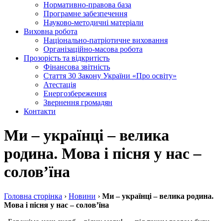
Нормативно-правова база
Програмне забезпечення
Науково-методичні матеріали
Виховна робота
Національно-патріотичне виховання
Організаційно-масова робота
Прозорість та відкритість
Фінансова звітність
Стаття 30 Закону України «Про освіту»
Атестація
Енергозбереження
Звернення громадян
Контакти
Ми – українці – велика
родина. Мова і пісня у нас –
солов’їна
Головна сторiнка
›
Новини
›
Ми – українці – велика родина.
Мова і пісня у нас – солов’їна