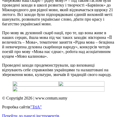
«Бережімо наш скарб – рідну мову!» – під таким гаслом були
проведені заходи в школі розвитку і творчості «Барвінок» до
Міжнародного дня рідної мови, який відзначається щороку 21
лютого. Всі заходи були підпорядковані єдиній виховній меті:
шанувати, розвивати українське слово, дбати про красу і
багатство української мови.
Про мову як духовний скарб нації, про те, що вона живе в
наших серцях, йшла мова під час таких заходів: вікторина «ЇЇ
величність – Мова», тематичне заняття «Рідна мова – безцінна
й невичерпна духовна скарбниця народу», конкурсів читців
поезій про мову «Мова нас єднає», робота над асоціативним
кущем «Мово калинова».
Проведені заходи продемонстрували, що вихованці
відчувають себе справжніми українцями та налаштовані на
збереження мови, культури, звичаїв й традицій свого народу.
© Copyright 2026 | www.centum.sumy
Розробка сайтів
"TriA"
Перейти до панелі інструментів