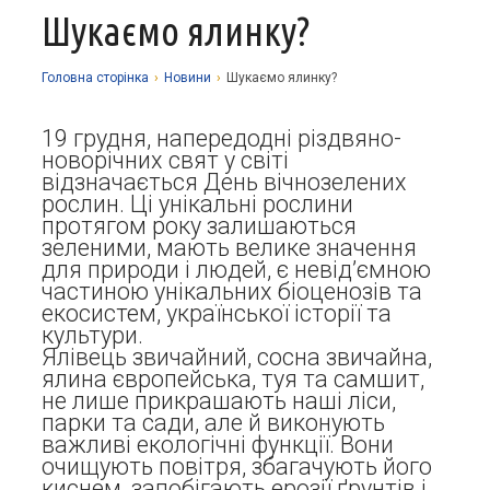
Шукаємо ялинку?
Про заклад
Освітній процес
Історія
Головна сторiнка
›
Новини
›
Шукаємо ялинку?
Методична робота
Структурні підрозділи
Запрошуємо у гуртки
19 грудня, напередодні різдвяно-
Виховна робота
Музей
Дистанційне навчання
Нормативно-правова база
новорічних свят у світі
відзначається День вічнозелених
Наші досягнення
Прозорість та відкритість
Академічна доброчесність
Програмне забезпечення
Національно-патріотичне виховання
рослин. Ці унікальні рослини
протягом року залишаються
Фотоальбоми
Науково-методичні матеріали
Контакти
Організаційно-масова робота
Фінансова звітність
зеленими, мають велике значення
для природи і людей, є невід’ємною
Сторінка психолога
Стаття 30 Закону України «Про освіту»
частиною унікальних біоценозів та
екосистем, української історії та
Річні звіти
Атестація
культури.
Ялівець звичайний, сосна звичайна,
Енергозбереження
ялина європейська, туя та самшит,
Звернення громадян
не лише прикрашають наші ліси,
парки та сади, але й виконують
важливі екологічні функції. Вони
очищують повітря, збагачують його
киснем, запобігають ерозії ґрунтів і