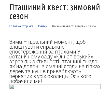
Пташиний квест: зимовий
Про заклад
сезон
Освітній процес
Історія
Методична робота
Структурні підрозділи
Запрошуємо у гуртки
Головна сторiнка
›
Новини
›
Пташиний квест: зимовий сезон
Виховна робота
Музей
Дистанційне навчання
Нормативно-правова база
Зима – ідеальний момент, щоб
Наші досягнення
Прозорість та відкритість
Академічна доброчесність
Програмне забезпечення
Національно-патріотичне виховання
влаштувати справжнє
спостереження за птахами У
Фотоальбоми
Науково-методичні матеріали
Контакти
Організаційно-масова робота
Фінансова звітність
ботанічному саду «Юннатівський»
зараз пік активності: пташині гнізда
Сторінка психолога
Стаття 30 Закону України «Про освіту»
як на долоні, а смачні ягоди на гілках
Річні звіти
дерев та кущів приваблюють
Атестація
пернатих з усіх околиць. Ось кого
Енергозбереження
побачили ми!
Звернення громадян