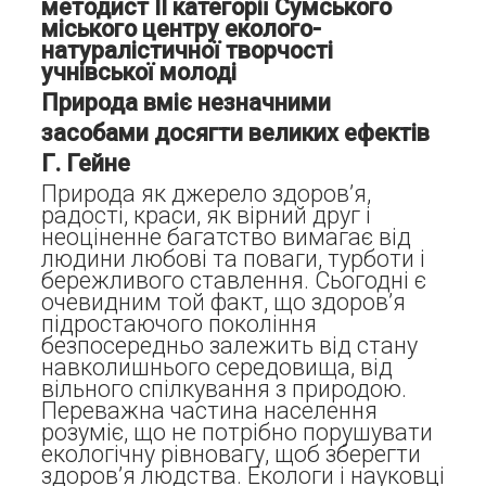
методист ІІ категорії Сумського
міського центру еколого-
натуралістичної творчості
учнівської молоді
Природа вміє
незначними
засобами
досягти великих ефектів
Г. Гейне
Природа як джерело здоров’я,
радості, краси, як вірний друг і
неоціненне багатство вимагає від
людини любові та поваги, турботи і
бережливого ставлення. Сьогодні є
очевидним той факт, що здоров’я
підростаючого покоління
безпосередньо залежить від стану
навколишнього середовища, від
вільного спілкування з природою.
Переважна частина населення
розуміє, що не потрібно порушувати
екологічну рівновагу, щоб зберегти
здоров’я людства. Екологи і науковці