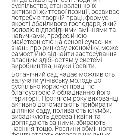
суспільства, становленню їх
активної життєвої позиції, розвиває
потребу в творчій праці, формує
якості дбайливого господаря, який
володіє відповідними вміннями та
навичками, професійною
майстерністю на основі сучасних
знань про ринкову економіку, може
самостійно віднайти застосування
власним здібностям у системі
виробництва, науки і освіти.
Ботанічний сад надає можливість
залучати учнівську молодь до
суспільно корисної праці по
благоустрою й обладнанню його
території. Протягом року вихованці
активно допомагають прибирати
ділянки саду, поливають клумби,
висаджують дерева і квіти та
доглядають за ними, збирають
насіння тощо. Рослини обмінного
фонду стають окрасою шкільних