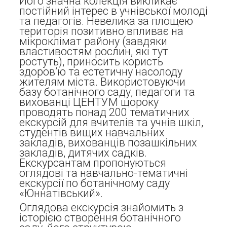
Його значна колекція викликає
постійний інтерес в учнівської молоді
та педагогів. Невелика за площею
територія позитивно впливає на
мікроклімат району (завдяки
властивостям рослин, які тут
ростуть), приносить користь
здоров’ю та естетичну насолоду
жителям міста. Використовуючи
базу ботанічного саду, педагоги та
вихованці ЦЕНТУМ щороку
проводять понад 200 тематичних
екскурсій для вчителів та учнів шкіл,
студентів вищих навчальних
закладів, вихованців позашкільних
закладів, дитячих садків.
Екскурсантам пропонуються
оглядові та навчально-тематичні
екскурсії по ботанічному саду
«Юннатівський».
Оглядова екскурсія знайомить з
історією створення ботанічного