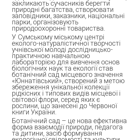
закликають сучасників берегти
природні багатства, створювати
заповідники, заказники, національні
парки, організовують
природоохоронні товариства.
У Сумському міському центрі
еколого-натуралістичної творчості
учнівської молоді дослідницько-
практичною навчальною
лабораторією для вивчення основ
біологічних наук та екології став
ботанічний сад місцевого значення
«Юннатівський», створений з метою
збереження унікальної колекції
рідкісних і типових видів місцевої і
світової флори, серед яких є
рослини, що занесені до Червоної
книги України.
Ботанічний сад – це нова ефективна
форма взаємодії природи, педагога
та дитини, засіб формування
екологічної свідомості та культури