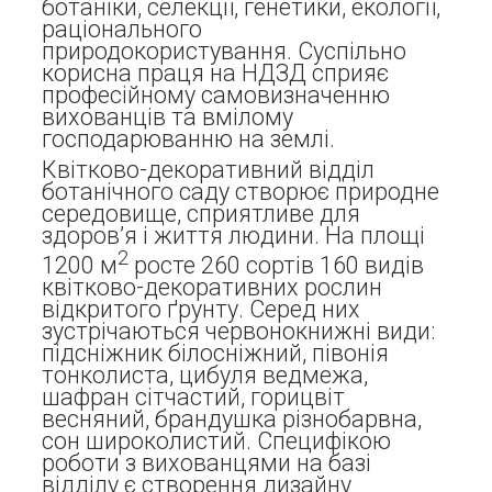
ботаніки, селекції, генетики, екології,
раціонального
природокористування. Суспільно
корисна праця на НДЗД сприяє
професійному самовизначенню
вихованців та вмілому
господарюванню на землі.
Квітково-декоративний відділ
ботанічного саду створює природне
середовище, сприятливе для
здоров’я і життя людини. На площі
2
1200 м
росте 260 сортів 160 видів
квітково-декоративних рослин
відкритого ґрунту. Серед них
зустрічаються червонокнижні види:
підсніжник білосніжний, півонія
тонколиста, цибуля ведмежа,
шафран сітчастий, горицвіт
весняний, брандушка різнобарвна,
сон широколистий. Специфікою
роботи з вихованцями на базі
відділу є створення дизайну