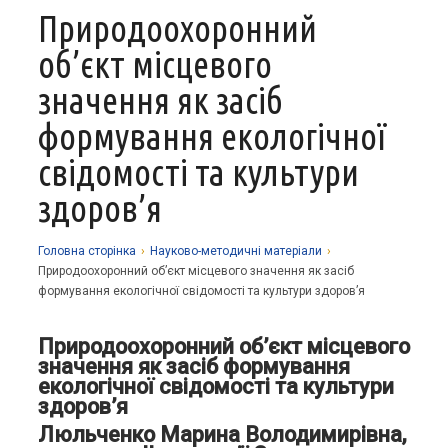
Природоохоронний
Про заклад
об’єкт місцевого
Освітній процес
Історія
значення як засіб
Методична робота
Структурні підрозділи
Запрошуємо у гуртки
формування екологічної
Виховна робота
Музей
Дистанційне навчання
Нормативно-правова база
свідомості та культури
Наші досягнення
Прозорість та відкритість
Академічна доброчесність
Програмне забезпечення
Національно-патріотичне виховання
здоров’я
Фотоальбоми
Науково-методичні матеріали
Контакти
Організаційно-масова робота
Фінансова звітність
Сторінка психолога
Стаття 30 Закону України «Про освіту»
Головна сторiнка
›
Науково-методичні матеріали
›
Природоохоронний об’єкт місцевого значення як засіб
Річні звіти
Атестація
формування екологічної свідомості та культури здоров’я
Енергозбереження
Природоохоронний об’єкт місцевого
Звернення громадян
значення як засіб формування
екологічної свідомості та культури
здоров’я
Люльченко Марина Володимирівна,