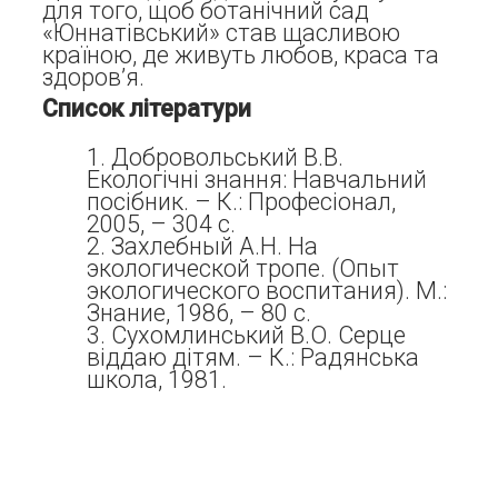
для того, щоб ботанічний сад
«Юннатівський» став щасливою
країною, де живуть любов, краса та
здоров’я.
Список літератури
Добровольський В.В.
Екологічні знання: Навчальний
посібник. – К.: Професіонал,
2005, – 304 с.
Захлебный А.Н. На
экологической тропе. (Опыт
экологического воспитания). М.:
Знание, 1986, – 80 с.
Сухомлинський В.О. Серце
віддаю дітям. – К.: Радянська
школа, 1981.