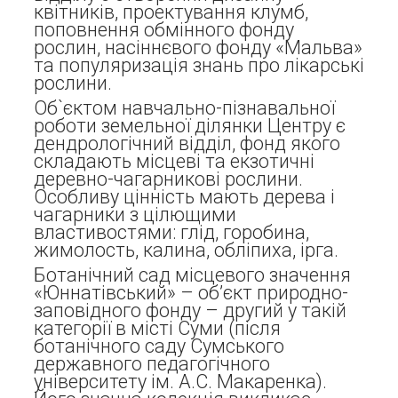
квітників, проектування клумб,
поповнення обмінного фонду
рослин, насіннєвого фонду «Мальва»
та популяризація знань про лікарські
рослини.
Об`єктом навчально-пізнавальної
роботи земельної ділянки Центру є
дендрологічний відділ, фонд якого
складають місцеві та екзотичні
деревно-чагарникові рослини.
Особливу цінність мають дерева і
чагарники з цілющими
властивостями: глід, горобина,
жимолость, калина, обліпиха, ірга.
Ботанічний сад місцевого значення
«Юннатівський» – об’єкт природно-
заповідного фонду – другий у такій
категорії в місті Суми (після
ботанічного саду Сумського
державного педагогічного
університету ім. А.С. Макаренка).