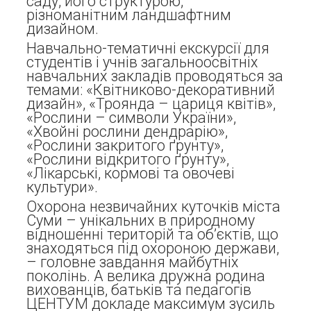
саду, його структурою,
різноманітним ландшафтним
дизайном.
Навчально-тематичні екскурсії для
студентів і учнів загальноосвітніх
навчальних закладів проводяться за
темами: «Квітниково-декоративний
дизайн», «Троянда – цариця квітів»,
«Рослини – символи України»,
«Хвойні рослини дендрарію»,
«Рослини закритого ґрунту»,
«Рослини відкритого ґрунту»,
«Лікарські, кормові та овочеві
культури».
Охорона незвичайних куточків міста
Суми – унікальних в природному
відношенні територій та об’єктів, що
знаходяться під охороною держави,
– головне завдання майбутніх
поколінь. А велика дружна родина
вихованців, батьків та педагогів
ЦЕНТУМ докладе максимум зусиль