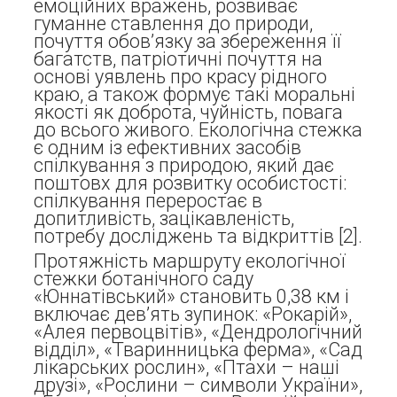
емоційних вражень, розвиває
гуманне ставлення до природи,
почуття обов’язку за збереження її
багатств, патріотичні почуття на
основі уявлень про красу рідного
краю, а також формує такі моральні
якості як доброта, чуйність, повага
до всього живого. Екологічна стежка
є одним із ефективних засобів
спілкування з природою, який дає
поштовх для розвитку особистості:
спілкування переростає в
допитливість, зацікавленість,
потребу досліджень та відкриттів [2].
Протяжність маршруту екологічної
стежки ботанічного саду
«Юннатівський» становить 0,38 км і
включає дев’ять зупинок: «Рокарій»,
«Алея первоцвітів», «Дендрологічний
відділ», «Тваринницька ферма», «Сад
лікарських рослин», «Птахи – наші
друзі», «Рослини – символи України»,