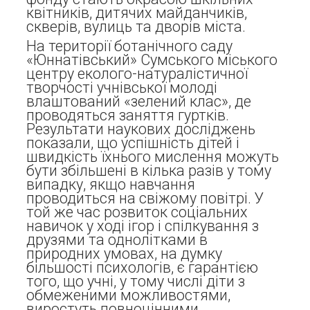
квітників, дитячих майданчиків,
скверів, вулиць та дворів міста.
На території ботанічного саду
«Юннатівський» Сумського міського
центру еколого-натуралістичної
творчості учнівської молоді
влаштований «зелений клас», де
проводяться заняття гуртків.
Результати наукових досліджень
показали, що успішність дітей і
швидкість їхнього мислення можуть
бути збільшені в кілька разів у тому
випадку, якщо навчання
проводиться на свіжому повітрі. У
той же час розвиток соціальних
навичок у ході ігор і спілкування з
друзями та однолітками в
природних умовах, на думку
більшості психологів, є гарантією
того, що учні, у тому числі діти з
обмеженими можливостями,
виростуть повноцінними