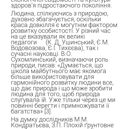
здоров’я підростаючого покоління.
Людина, спілкуючись з природою,
духовно збагачується, оскільки
краса довкілля є могутнім фактором
розвитку особистості. У різний час
на це вказували як великі
педагоги (К. Д. Ушинський, Є.М.
Водовозова, Є.І. Тихєєва), так і
сучасні науковці. В.О.
Сухомлинський, визначаючи роль
природи, писав: «Думається, що
школа майбутнього має якомога
більше використовувати для
гармонійного розвитку людини все,
що дає природа і що може зробити
людина для того, щоб природа
слугувала їй. Уже тільки через це ми
повинні берегти і примножувати її
багатства» [3].
На думку дослідників М.М.
Кондратьєва, З.П. Плохій ґрунтовне