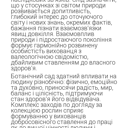
що у стосунках зі світом природи
розвивається допитливість,
глибокий інтерес до оточуючого
світу і нових знань, окремих фактів,
бажання пізнати взаємозв’язки
явищ довкілля. Взаємовплив
природи і підростаючого покоління
формує гармонійно розвинену
особистість вихованця з
валеологічною свідомістю,
дбайливим ставленням до власного
здоров’я.
Ботанічний сад здатний впливати на
людину різнобічно: фізично, емоційно
та духовно, приносячи радість, мир,
баланс і цілісність, підтримуючи
стан здоров’я його відвідувача.
Комплекс заходів по догляду за
колекцією рослин сприяє
формуванню у вихованців
добросовісного ставлення до праці
як до вищої цінності людини і