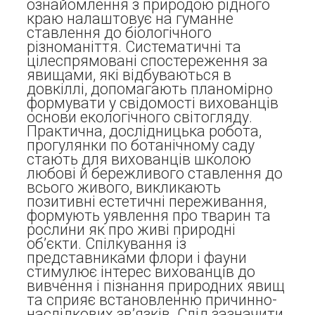
ознайомлення з природою рідного
краю налаштовує на гуманне
ставлення до біологічного
різноманіття. Систематичні та
цілеспрямовані спостереження за
явищами, які відбуваються в
довкіллі, допомагають планомірно
формувати у свідомості вихованців
основи екологічного світогляду.
Практична, дослідницька робота,
прогулянки по ботанічному саду
стають для вихованців школою
любові й бережливого ставлення до
всього живого, викликають
позитивні естетичні переживання,
формують уявлення про тварин та
рослини як про живі природні
об’єкти. Cпілкування із
представниками флори і фауни
стимулює інтерес вихованців до
вивчення і пізнання природних явищ
та сприяє встановленню причинно-
наслідкових зв’язків. Слід зазначити,