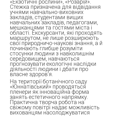
«Екзотичні рослини», «Розарій».
Стежка призначена для відвідання
учнями навчально-виховних
закладів, студентами вищих
навчальних закладів, педагогами,
мешканцями та гостями міста і
області. Екскурсанти, які проходять
маршрутом, не лише розширюють
свої природничо-наукові знання, а й
починають глибше розуміти
стосунки людини з навколишнім
середовищем, навчаються
прогнозувати екологічні наслідки
діяльності людини і дбати про
власне здоров’я.
На території ботанічного саду
«Юннатівський» проводяться
пленери як інноваційна форма
занять естетичного напрямку.
Практична творча робота на
свіжому повітрі надає можливість
вихованцям насолоджуватися