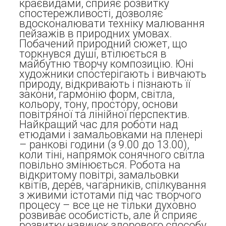
краєвидами, сприяє розвитку
спостережливості, дозволяє
вдосконалювати техніку малювання
пейзажів в природних умовах.
Побачений природний сюжет, що
торкнувся душі, втілюється в
майбутню творчу композицію. Юні
художники спостерігають і вивчають
природу, відкривають і пізнають її
закони, гармонію форм, світла,
кольору, тону, простору, основи
повітряної та лінійної перспектив.
Найкращий час для роботи над
етюдами і замальовками на пленері
– ранкові години (з 9.00 до 13.00),
коли тіні, напрямок сонячного світла
повільно змінюється. Робота на
відкритому повітрі, замальовки
квітів, дерев, чагарників, спілкування
з живими істотами під час творчого
процесу – все це не тільки духовно
розвиває особистість, але й сприяє
розвитку навичок здорового способу