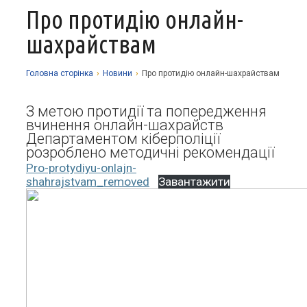
Про протидію онлайн-
Про заклад
шахрайствам
Освітній процес
Історія
Методична робота
Структурні підрозділи
Запрошуємо у гуртки
Головна сторiнка
›
Новини
›
Про протидію онлайн-шахрайствам
Виховна робота
Музей
Дистанційне навчання
Нормативно-правова база
З метою протидії та попередження
Наші досягнення
Прозорість та відкритість
Академічна доброчесність
Програмне забезпечення
вчинення онлайн-шахрайств
Національно-патріотичне виховання
Департаментом кіберполіції
Фотоальбоми
Науково-методичні матеріали
Контакти
Організаційно-масова робота
Фінансова звітність
розроблено методичні рекомендації
Pro-protydiyu-onlajn-
Сторінка психолога
Стаття 30 Закону України «Про освіту»
shahrajstvam_removed
Завантажити
Річні звіти
Атестація
Енергозбереження
Звернення громадян