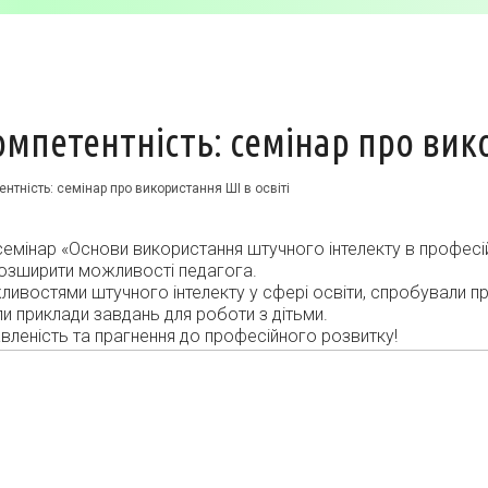
петентність: семінар про вико
тність: семінар про використання ШІ в освіті
 семінар «Основи використання штучного інтелекту в професій
розширити можливості педагога.
жливостями штучного інтелекту у сфері освіти, спробували п
 приклади завдань для роботи з дітьми.
авленість та прагнення до професійного розвитку!