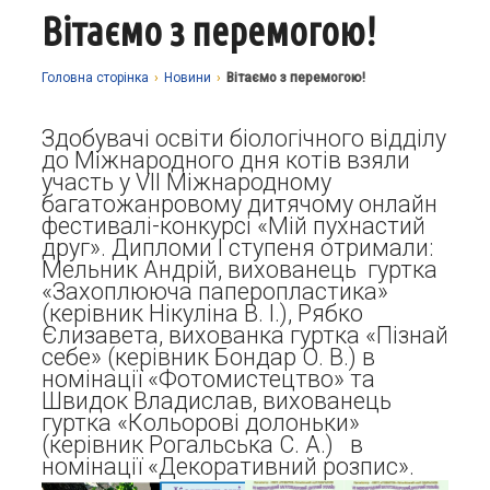
Вітаємо з перемогою!
Про заклад
Освітній процес
Історія
Головна сторiнка
›
Новини
›
Вітаємо з перемогою!
Методична робота
Структурні підрозділи
Запрошуємо у гуртки
Здобувачі освіти біологічного відділу
Виховна робота
Музей
Дистанційне навчання
Нормативно-правова база
до Міжнародного дня котів взяли
участь у VII Міжнародному
Наші досягнення
Прозорість та відкритість
Академічна доброчесність
Програмне забезпечення
Національно-патріотичне виховання
багатожанровому дитячому онлайн
фестивалі-конкурсі «Мій пухнастий
Фотоальбоми
Науково-методичні матеріали
Контакти
Організаційно-масова робота
Фінансова звітність
друг». Дипломи І ступеня отримали:
Мельник Андрій, вихованець гуртка
Сторінка психолога
Стаття 30 Закону України «Про освіту»
«Захоплююча паперопластика»
(керівник Нікуліна В. І.), Рябко
Річні звіти
Атестація
Єлизавета, вихованка гуртка «Пізнай
себе» (керівник Бондар О. В.) в
Енергозбереження
номінації «Фотомистецтво» та
Звернення громадян
Швидок Владислав, вихованець
гуртка «Кольорові долоньки»
(керівник Рогальська С. А.) в
номінації «Декоративний розпис».