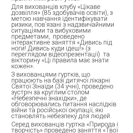
Для вихованців клубу «Цікаве
дозвілля» (85 здобувачів освіти), з
метою навчання ідентифікувати
ризики, повʼязані з надзвичайними
ситуаціями та вибуховими
предметами, проведено
інтерактивне заняття «Дивись під
ноги! Дивись куди ідеш!» (з
переглядом відеопрезентації) та
вікторину «Ці правила має знати
кожен».
З вихованцями гуртків, що
працюють на базі дитячої лікарні
Святої Зінаїди (34 учні), проведено
зустріч за круглим столом
«Небезпечні знахідки», де
обговорювались питання наслідків
війни та російської окупації, які
становлять небезпеку для людей.
Серед вихованців гуртка «Природа і
творчість» проведено заняття «Твої