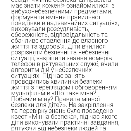
має знати кожен!» ознайомилися з
вибухонебезпечними предметами,
формували вміння правильної
поведінки в надзвичайних ситуаціях,
виховували розсудливість,
обережність, відповідальність та
обачливе ставлення до власного
життя та здоров’я. Діти вчилися
розрізняти безпечні та небезпечні
ситуації; закріпили знання номерів
телефонів рятувальних служб; вчили
алгоритм дій у небезпечних
ситуаціях. Під час занять
проводились хвилинки безпеки
життя з переглядом і обговоренням
мультфільмів «Що таке міна?
Побачив міну? Правила мінної
безпеки для дітей». На закріплення
та перевірку знань було проведено
квест «Мінна безпека», під час якого
діти виконували практичні завдання,
рятуючи від небезпеки людей та