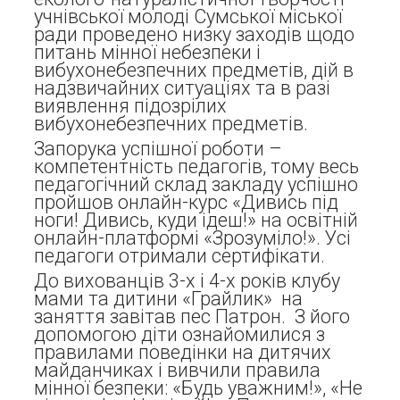
учнівської молоді Сумської міської
ради проведено низку заходів щодо
питань мінної небезпеки і
вибухонебезпечних предметів, дій в
надзвичайних ситуаціях та в разі
виявлення підозрілих
вибухонебезпечних предметів.
Запорука успішної роботи –
компетентність педагогів, тому весь
педагогічний склад закладу успішно
пройшов онлайн-курс «Дивись під
ноги! Дивись, куди ідеш!» на освітній
онлайн-платформі «Зрозуміло!». Усі
педагоги отримали сертифікати.
До вихованців 3-х і 4-х років клубу
мами та дитини «Грайлик» на
заняття завітав пес Патрон. З його
допомогою діти ознайомилися з
правилами поведінки на дитячих
майданчиках і вивчили правила
мінної безпеки: «Будь уважним!», «Не