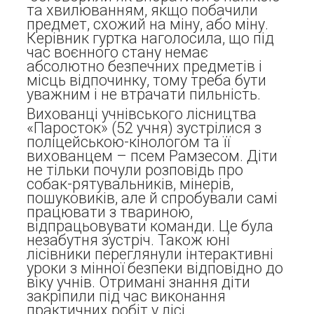
та хвилюванням, якщо побачили
предмет, схожий на міну, або міну.
Керівник гуртка наголосила, що під
час воєнного стану немає
абсолютно безпечних предметів і
місць відпочинку, тому треба бути
уважним і не втрачати пильність.
Вихованці учнівського лісництва
«Паросток» (52 учня) зустрілися з
поліцейською-кінологом та її
вихованцем – псем Рамзесом. Діти
не тільки почули розповідь про
собак-рятувальників, мінерів,
пошуковиків, але й спробували самі
працювати з твариною,
відпрацьовувати команди. Це була
незабутня зустріч. Також юні
лісівники переглянули інтерактивні
уроки з мінної безпеки відповідно до
віку учнів. Отримані знання діти
закріпили під час виконання
практичних робіт у лісі.