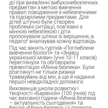
дії при виявленні вибухонебезпечних
предметів» з метою вивчення
правил поводження з небезпечними
та підозрілими предметами. Для
дітей штучно були створені
проблемні ситуації, пов’язані з
мінною небезпекою і діти
пропонували шляхи їх вирішення, а
педагог аналізував кожну відповідь.
Під час занять гуртків «Поглиблене
вивчення біології» та «Знавці
української мови» (учні 10-11 класів)
переглянули та обговорили
презентацію «Мінна безпека». Були
розглянуті не тільки ризики
травмувань від мін, а ще й надання
першої невідкладної допомоги.
Вихованців школи розвитку і
творчості «Барвінок» (100 учнів) під
час виховної години «Мінна безпека
– актуальність сьогодення» та
бесіди «Мінна безпека: Ці правила