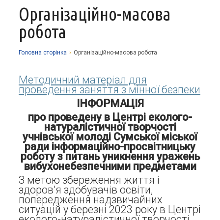
Організаційно-масова
Про заклад
робота
Освітній процес
Історія
Методична робота
Структурні підрозділи
Запрошуємо у гуртки
Головна сторiнка
›
Організаційно-масова робота
Виховна робота
Музей
Дистанційне навчання
Нормативно-правова база
Методичний матеріал для
Наші досягнення
Прозорість та відкритість
Академічна доброчесність
Програмне забезпечення
проведення заняття з мінної безпеки
Національно-патріотичне виховання
ІНФОРМАЦІЯ
Фотоальбоми
Науково-методичні матеріали
Контакти
Організаційно-масова робота
Фінансова звітність
про проведену в Центрі еколого-
Сторінка психолога
Стаття 30 Закону України «Про освіту»
натуралістичної творчості
учнівської молоді Сумської міської
Річні звіти
Атестація
ради інформаційно-просвітницьку
роботу з питань уникнення уражень
Енергозбереження
вибухонебезпечними предметами
Звернення громадян
З метою збереження життя і
здоров’я здобувачів освіти,
попередження надзвичайних
ситуацій у березні 2023 року в Центрі
еколого-натуралістичної творчості