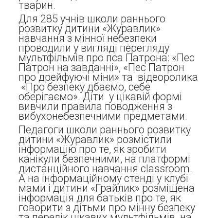
тварин.
Для 285 учнів школи раннього
розвитку дитини «Журавлик»
навчання з мінної небезпеки
проводили у вигляді перегляду
мультфільмів про пса Патрона: «Пес
Патрон на завданні», «Пес Патрон
про дрейфуючі міни» та відеоролика
«Про безпеку дбаємо, себе
оберігаємо». Діти у цікавій формі
вивчили правила поводження з
вибухонебезпечними предметами.
Педагоги школи раннього розвитку
дитини «Журавлик» розмістили
інформацію про те, як зробити
канікули безпечними, на платформі
дистанційного навчання classroom.
А на інформаційному стенді у клубі
мами і дитини «Грайлик» розміщена
інформація для батьків про те, як
говорити з дітьми про мінну безпеку
та перелік цікавих мультфільмів на