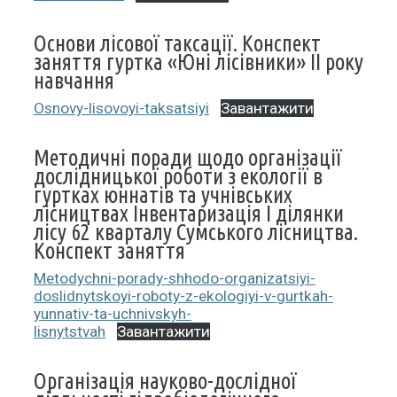
Основи лісової таксації. Конспект
заняття гуртка «Юні лісівники» ІІ року
навчання
Osnovy-lisovoyi-taksatsiyi
Завантажити
Методичні поради щодо організації
дослідницької роботи з екології в
гуртках юннатів та учнівських
лісництвах Інвентаризація І ділянки
лісу 62 кварталу Сумського лісництва.
Конспект заняття
Metodychni-porady-shhodo-organizatsiyi-
doslidnytskoyi-roboty-z-ekologiyi-v-gurtkah-
yunnativ-ta-uchnivskyh-
lisnytstvah
Завантажити
Організація науково-дослідної