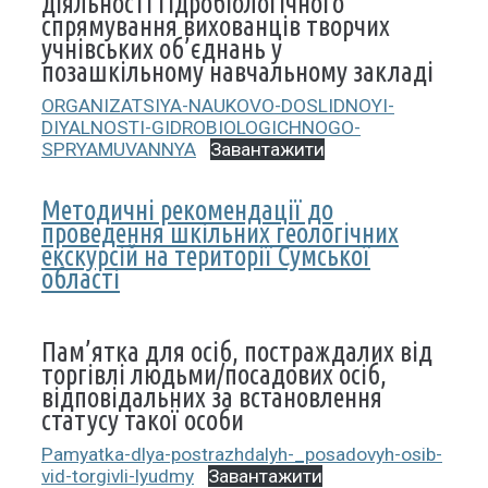
діяльності гідробіологічного
спрямування вихованців творчих
учнівських об’єднань у
позашкільному навчальному закладі
ORGANIZATSIYA-NAUKOVO-DOSLIDNOYI-
DIYALNOSTI-GIDROBIOLOGICHNOGO-
SPRYAMUVANNYA
Завантажити
Методичні рекомендації до
проведення шкільних геологічних
екскурсій на території Сумської
області
Пам’ятка для осіб, постраждалих від
торгівлі людьми/посадових осіб,
відповідальних за встановлення
статусу такої особи
Pamyatka-dlya-postrazhdalyh-_posadovyh-osib-
vid-torgivli-lyudmy
Завантажити