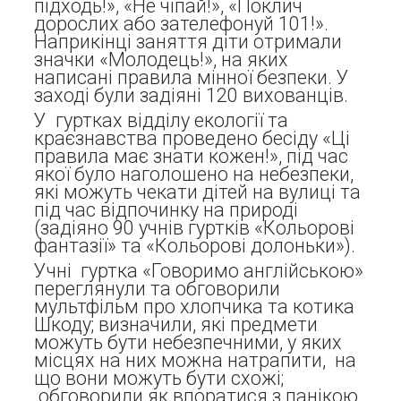
підходь!», «Не чіпай!», «Поклич
дорослих або зателефонуй 101!».
Наприкінці заняття діти отримали
значки «Молодець!», на яких
написані правила мінної безпеки. У
заході були задіяні 120 вихованців.
У гуртках відділу екології та
краєзнавства проведено бесіду «Ці
правила має знати кожен!», під час
якої було наголошено на небезпеки,
які можуть чекати дітей на вулиці та
під час відпочинку на природі
(задіяно 90 учнів гуртків «Кольорові
фантазії» та «Кольорові долоньки»).
Учні гуртка «Говоримо англійською»
переглянули та обговорили
мультфільм про хлопчика та котика
Шкоду; визначили, які предмети
можуть бути небезпечними, у яких
місцях на них можна натрапити, на
що вони можуть бути схожі;
обговорили як впоратися з панікою