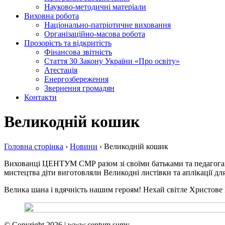
Науково-методичні матеріали
Виховна робота
Національно-патріотичне виховання
Організаційно-масова робота
Прозорість та відкритість
Фінансова звітність
Стаття 30 Закону України «Про освіту»
Атестація
Енергозбереження
Звернення громадян
Контакти
Великодній кошик
Головна сторiнка
›
Новини
›
Великодній кошик
Вихованці ЦЕНТУМ СМР разом зі своїми батьками та педагогами
мистецтва діти виготовляли Великодні листівки та аплікації для
Велика шана і вдячність нашим героям! Нехай світле Христове 
© Copyright 2026 | www.centum.sumy