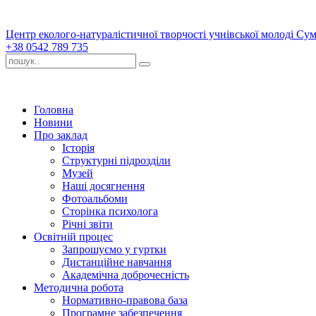
Центр еколого-натуралістичної творчості учнівської молоді Сум
+38 0542 789 735
Головна
Новини
Про заклад
Історія
Структурні підрозділи
Музей
Наші досягнення
Фотоальбоми
Сторінка психолога
Річні звіти
Освітній процес
Запрошуємо у гуртки
Дистанційне навчання
Академічна доброчесність
Методична робота
Нормативно-правова база
Програмне забезпечення