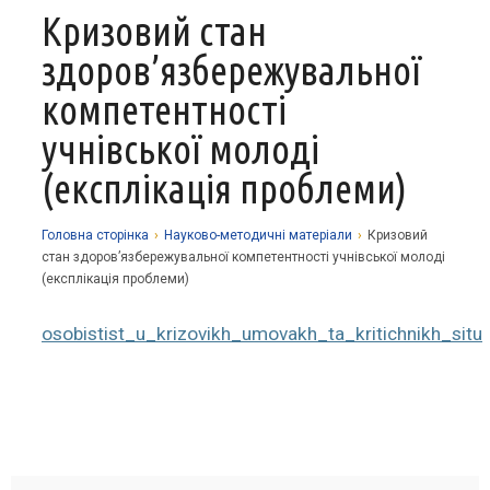
Кризовий стан
Про заклад
здоров’язбережувальної
Освітній процес
Історія
компетентності
Методична робота
Структурні підрозділи
Запрошуємо у гуртки
учнівської молоді
Виховна робота
Музей
Дистанційне навчання
Нормативно-правова база
(експлікація проблеми)
Наші досягнення
Прозорість та відкритість
Академічна доброчесність
Програмне забезпечення
Національно-патріотичне виховання
Фотоальбоми
Науково-методичні матеріали
Контакти
Організаційно-масова робота
Фінансова звітність
Головна сторiнка
›
Науково-методичні матеріали
›
Кризовий
стан здоров’язбережувальної компетентності учнівської молоді
Сторінка психолога
Стаття 30 Закону України «Про освіту»
(експлікація проблеми)
Річні звіти
Атестація
osobistist_u_krizovikh_umovakh_ta_kritichnikh_situ
Енергозбереження
Звернення громадян