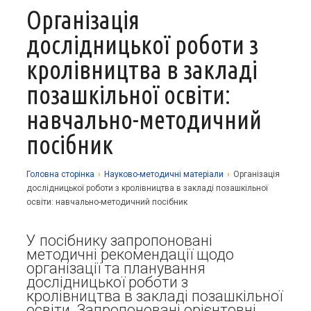
Організація
Про заклад
дослідницької роботи з
Освітній процес
Історія
кролівництва в закладі
Методична робота
Структурні підрозділи
Запрошуємо у гуртки
позашкільної освіти:
Виховна робота
Музей
Дистанційне навчання
Нормативно-правова база
навчально-методичний
Наші досягнення
Прозорість та відкритість
Академічна доброчесність
Програмне забезпечення
Національно-патріотичне виховання
посібник
Фотоальбоми
Науково-методичні матеріали
Контакти
Організаційно-масова робота
Фінансова звітність
Сторінка психолога
Стаття 30 Закону України «Про освіту»
Головна сторiнка
›
Науково-методичні матеріали
›
Організація
дослідницької роботи з кролівництва в закладі позашкільної
Річні звіти
Атестація
освіти: навчально-методичний посібник
Енергозбереження
У посібнику запропоновані
Звернення громадян
методичні рекомендації щодо
організації та планування
дослідницької роботи з
кролівництва в закладі позашкільної
освіти. Запропоновані орієнтовні