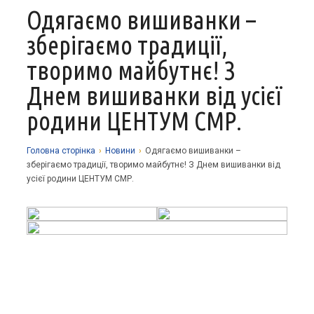
Одягаємо вишиванки –
Про заклад
зберігаємо традиції,
Освітній процес
Історія
творимо майбутнє! З
Методична робота
Структурні підрозділи
Запрошуємо у гуртки
Днем вишиванки від усієї
Виховна робота
Музей
Дистанційне навчання
Нормативно-правова база
родини ЦЕНТУМ СМР.
Наші досягнення
Прозорість та відкритість
Академічна доброчесність
Програмне забезпечення
Національно-патріотичне виховання
Фотоальбоми
Науково-методичні матеріали
Контакти
Організаційно-масова робота
Фінансова звітність
Головна сторiнка
›
Новини
›
Одягаємо вишиванки –
зберігаємо традиції, творимо майбутнє! З Днем вишиванки від
Сторінка психолога
Стаття 30 Закону України «Про освіту»
усієї родини ЦЕНТУМ СМР.
Річні звіти
Атестація
Енергозбереження
Звернення громадян