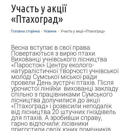
Участь у акції
Про заклад
«Птахоград»
Освітній процес
Історія
Методична робота
Структурні підрозділи
Запрошуємо у гуртки
Головна сторiнка
›
Новини
›
Участь у акції «Птахоград»
Виховна робота
Музей
Дистанційне навчання
Нормативно-правова база
Весна вступає в свої права.
Наші досягнення
Прозорість та відкритість
Академічна доброчесність
Програмне забезпечення
Повертаються з вирію птахи.
Національно-патріотичне виховання
Вихованці учнівського лісництва
Фотоальбоми
Науково-методичні матеріали
Контакти
Організаційно-масова робота
Фінансова звітність
«Паросток» Центру еколого-
натуралістичної творчості учнівської
Сторінка психолога
Стаття 30 Закону України «Про освіту»
молоді Сумської міської ради
провели День зустрічі птахів. Після
Річні звіти
Атестація
урочистої лінійки вихованці закладу
спільно з працівниками Сумського
Енергозбереження
лісництва долучилися до акції
«Птахоград» і розвісили неподалік
Звернення громадян
від лісництва 20 штучних гніздівель
для птахів. А зробивши справу,
гарно відпочили: лісівники
пригостили своїх юних помічників