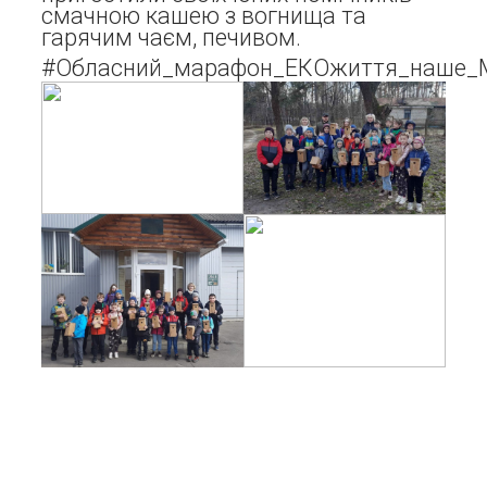
смачною кашею з вогнища та
гарячим чаєм, печивом.
#Обласний_марафон_ЕКОжиття_наше