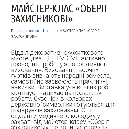
МАЙСТЕР-КЛАС «ОБЕРІГ
Про заклад
ЗАХИСНИКОВІ»
Освітній процес
Історія
Методична робота
Структурні підрозділи
Запрошуємо у гуртки
Головна сторiнка
›
Новини
›
МАЙСТЕР-КЛАС «ОБЕРІГ
ЗАХИСНИКОВІ»
Виховна робота
Музей
Дистанційне навчання
Нормативно-правова база
Наші досягнення
Прозорість та відкритість
Академічна доброчесність
Програмне забезпечення
Відділ декоративно-ужиткового
Національно-патріотичне виховання
мистецтва ЦЕНТМ СМР активно
Фотоальбоми
Науково-методичні матеріали
Контакти
Організаційно-масова робота
Фінансова звітність
проводить роботу з патріотичного
виховання. Вихованці творчих
Сторінка психолога
Стаття 30 Закону України «Про освіту»
гуртків вивчають народні ремесла,
самостійно засвоюють практичні
Річні звіти
Атестація
навички. Виставка учнівських робіт
мотивує і надихає на подальшу
Енергозбереження
роботу. Сувеніри в кольорах
державної символіки готуються для
Звернення громадян
подарунків захисникам. От і
студенти медичного коледжу у
захваті від майстер-класу «Оберіг
захисникові», де вони виготовили