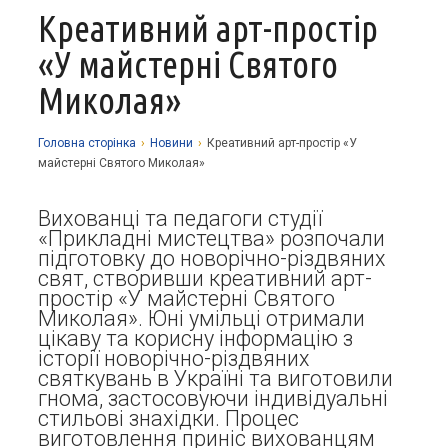
Креативний арт-простір
Про заклад
«У майстерні Святого
Освітній процес
Історія
Миколая»
Методична робота
Структурні підрозділи
Запрошуємо у гуртки
Виховна робота
Музей
Дистанційне навчання
Нормативно-правова база
Головна сторiнка
›
Новини
›
Креативний арт-простір «У
майстерні Святого Миколая»
Наші досягнення
Прозорість та відкритість
Академічна доброчесність
Програмне забезпечення
Національно-патріотичне виховання
Фотоальбоми
Науково-методичні матеріали
Контакти
Вихованці та педагоги студії
Організаційно-масова робота
Фінансова звітність
«Прикладні мистецтва» розпочали
Сторінка психолога
Стаття 30 Закону України «Про освіту»
підготовку до новорічно-різдвяних
свят, створивши креативний арт-
Річні звіти
Атестація
простір «У майстерні Святого
Миколая». Юні умільці отримали
Енергозбереження
цікаву та корисну інформацію з
історії новорічно-різдвяних
Звернення громадян
святкувань в Україні та виготовили
гнома, застосовуючи індивідуальні
стильові знахідки. Процес
виготовлення приніс вихованцям