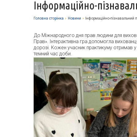
Інформаційно-пізнаваль
Головна сторiнка
›
Новини
›
Інформаційно-пізнавальний пр
До Міжнародного дня прав людини для вихован
Прав». Інтерактивна гра допомогла вихованця
дорозі. Кожен учасник практикуму отримав у п
темний час доби.