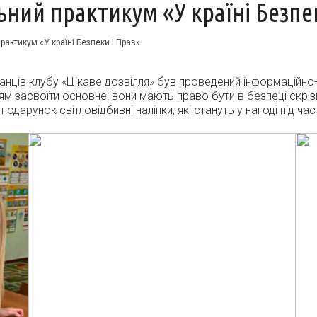
ний практикум «У країні Безпек
актикум «У країні Безпеки і Прав»
ців клубу «Цікаве дозвілля» був проведений інформаційно-п
м засвоїти основне: вони мають право бути в безпеці скрізь,
одарунок світловідбивні наліпки, які стануть у нагоді під ча