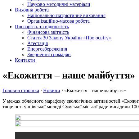
Науково-методичні матеріали
Виховна робота
Національно-патріотичне виховання
Організаційно-масова робота
Прозорість та відкритість
Фінансова звітність
Стаття 30 Закону України «Про освіту»
Атестація
Енергозбереження
Звернення громадян
Контакти
«Екожиття – наше майбуття»
Головна сторiнка
›
Новини
›
«Екожиття – наше майбуття»
У межах обласного марафону екологічних активностей «Екожитт
творчості учнівської молоді Сумської міської ради висадили 10