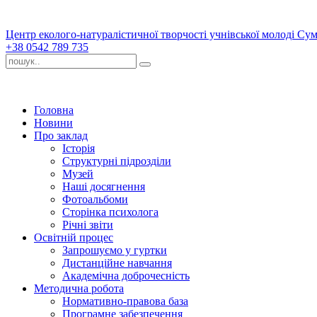
Центр еколого-натуралістичної творчості учнівської молоді Сум
+38 0542 789 735
Головна
Новини
Про заклад
Історія
Структурні підрозділи
Музей
Наші досягнення
Фотоальбоми
Сторінка психолога
Річні звіти
Освітній процес
Запрошуємо у гуртки
Дистанційне навчання
Академічна доброчесність
Методична робота
Нормативно-правова база
Програмне забезпечення