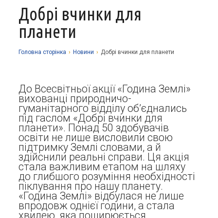
Добрі вчинки для
Про заклад
планети
Освітній процес
Історія
Методична робота
Структурні підрозділи
Запрошуємо у гуртки
Головна сторiнка
›
Новини
›
Добрі вчинки для планети
Виховна робота
Музей
Дистанційне навчання
Нормативно-правова база
Наші досягнення
Прозорість та відкритість
Академічна доброчесність
Програмне забезпечення
До Всесвітньої акції «Година Землі»
Національно-патріотичне виховання
вихованці природничо-
Фотоальбоми
Науково-методичні матеріали
Контакти
Організаційно-масова робота
Фінансова звітність
гуманітарного відділу об’єднались
під гаслом «Добрі вчинки для
Сторінка психолога
Стаття 30 Закону України «Про освіту»
планети». Понад 50 здобувачів
освіти не лише висловили свою
Річні звіти
Атестація
підтримку Землі словами, а й
здійснили реальні справи. Ця акція
Енергозбереження
стала важливим етапом на шляху
до глибшого розуміння необхідності
Звернення громадян
піклування про нашу планету.
«Година Землі» відбулася не лише
впродовж однієї години, а стала
хвилею, яка поширюється,