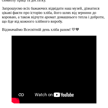
символу праці та достатку.
Запрошуємо всіх бажаючих відвідати наш музей, дізнатися
цікаві факти про історію хліба, його шлях від зернини до
короваю, а також відчути аромат домашнього тепла і доброти,
що йде від кожного хлібного виробу.
Відзначаймо Всесвітній день хліба разом! 💛💙