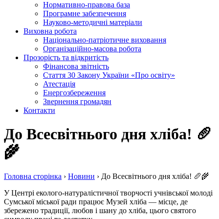
Нормативно-правова база
Програмне забезпечення
Науково-методичні матеріали
Виховна робота
Національно-патріотичне виховання
Організаційно-масова робота
Прозорість та відкритість
Фінансова звітність
Стаття 30 Закону України «Про освіту»
Атестація
Енергозбереження
Звернення громадян
Контакти
До Всесвітнього дня хліба! 🥖
🌾
Головна сторiнка
›
Новини
›
До Всесвітнього дня хліба! 🥖🌾
У Центрі еколого-натуралістичної творчості учнівської молоді
Сумської міської ради працює Музей хліба — місце, де
збережено традиції, любов і шану до хліба, цього святого