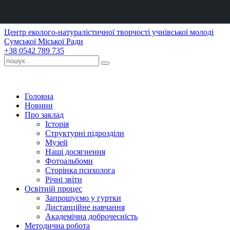
Центр еколого-натуралістичної творчості учнівської молоді
Сумської Міської Ради
+38 0542 789 735
Головна
Новини
Про заклад
Історія
Структурні підрозділи
Музей
Наші досягнення
Фотоальбоми
Сторінка психолога
Річні звіти
Освітній процес
Запрошуємо у гуртки
Дистанційне навчання
Академічна доброчесність
Методична робота