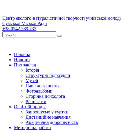
Центр еколого-натуралістичної творчості учнівської молоді
Сумської Міської Ради
+38 0542 789 735
Головна
Новини
Про заклад
Історія
Структурні підрозділи
Музей
Наші досягнення
Фотоальбоми
Сторінка психолога
Річні звіти
Освітній процес
Запрошуємо у гуртки
Дистанційне навчання
Академічна доброчесність
Методична робота