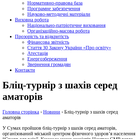
Нормативно-правова база
Програмне забезпечення
Науково-методичні матеріали
Виховна робота
Національно-патріотичне виховання
Організаційно-масова робота
Прозорість та відкритість
Фінансова звітність
Стаття 30 Закону України «Про освіту»
Атестація
Енергозбереження
Звернення громадян
Контакти
Бліц-турнір з шахів серед
аматорів
Головна сторiнка
›
Новини
›
Бліц-турнір з шахів серед
аматорів
У Сумах пройшов бліц-турнір з шахів серед аматорів,
організований міський центром фізичного здоров’я населення