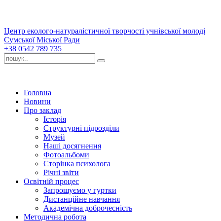
Центр еколого-натуралістичної творчості учнівської молоді
Сумської Міської Ради
+38 0542 789 735
Головна
Новини
Про заклад
Історія
Структурні підрозділи
Музей
Наші досягнення
Фотоальбоми
Сторінка психолога
Річні звіти
Освітній процес
Запрошуємо у гуртки
Дистанційне навчання
Академічна доброчесність
Методична робота