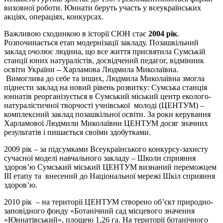
виховної роботи. Юннати беруть участь у всеукраїнських
акціях, операціях, конкурсах.
Важливою сходинкою в історії СЮН стає
2004
рік
.
Розпочинається етап модернізації закладу. Позашкільний
заклад очолює людина, що все життя присвятила Сумській
станції юних натуралістів, досвідчений педагог, відмінник
освіти України
–
Харламова Людмила Миколаївна.
Вимоглива до себе та інших, Людмила Миколаївна змогла
піднести заклад на новий рівень розвитку: Сумська станція
юннатів реорганізується в Сумський міський центр еколого-
натуралістичної творчості учнівської молоді (ЦЕНТУМ) –
комплексний заклад позашкільної освіти. За роки керування
Харламової Людмили Миколаївни ЦЕНТУМ досяг значних
результатів і пишається своїми здобутками.
2009 рік – за підсумками Всеукраїнського конкурсу-захисту
сучасної моделі навчального закладу – Школи сприяння
здоров’ю Сумський міський ЦЕНТУМ визнаний переможцем
ІІІ етапу та внесений до Національної мережі Шкіл сприяння
здоров’ю.
2010 рік – на території ЦЕНТУМ створено об’єкт природно-
заповідного фонду «Ботанічний сад місцевого значення
«Юннатівський», площею 1,26 га. На території ботанічного