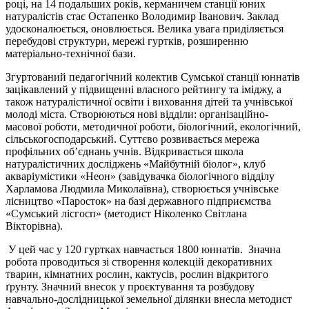
році, на 14 подальших років, керманичем станції юних
натуралістів стає Остапенко Володимир Іванович. Заклад
удосконалюється, оновлюється. Велика увага приділяється
перебудові структури, мережі гуртків, розширенню
матеріально-технічної бази.
Згуртований педагогічний колектив Сумської станції юннатів
зацікавлений у підвищенні власного рейтингу та іміджу, а
також натуралістичної освіти і виховання дітей та учнівської
молоді міста. Створюються нові відділи: організаційно-
масової роботи, методичної роботи, біологічний, екологічний,
сільськогосподарський. Суттєво розвивається мережа
профільних об’єднань учнів. Відкривається школа
натуралістичних досліджень «Майбутній біолог», клуб
акваріумістики «Неон» (завідувачка біологічного відділу
Харламова Людмила Миколаївна), створюється учнівське
лісництво «Паросток» на базі державного підприємства
«Сумський лісгосп» (методист Ніколенко Світлана
Вікторівна).
У цей час у 120 гуртках навчається 1800 юннатів. Значна
робота проводиться зі створення колекцій декоративних
тварин, кімнатних рослин, кактусів, рослин відкритого
ґрунту. Значний внесок у проєктування та розбудову
навчально-дослідницької земельної ділянки внесла методист