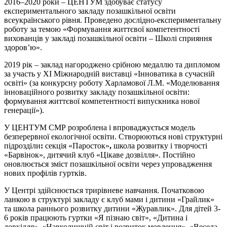
2016–2020 роки – ЦЕНТУМ здобуває статусу
експериментального закладу позашкільної освіти
всеукраїнського рівня. Проведено дослідно-експериментальну
роботу за темою «Формування життєвої компетентності
вихованців у закладі позашкільної освіти – Школі сприяння
здоров’ю».
2019 рік – заклад нагороджено срібною медаллю та дипломом
за участь у ХІ Міжнародній виставці «Інноватика в сучасній
освіті» (за конкурсну роботу Харламової Л.М. «Моделювання
інноваційного розвитку закладу позашкільної освіти:
формування життєвої компетентності випускника нової
генерації»).
У ЦЕНТУМ СМР розроблена і впроваджується модель
безперервної екологічної освіти. Створюються нові структурні
підрозділи
:
секція «Паросток»
,
школа розвитку і творчості
«Барвінок», дитячий клуб «Цікаве дозвілля». Постійно
оновлюється зміст позашкільної освіти через упровадження
нових профілів гуртків.
У Центрі здійснюється трирівневе навчання. Початковою
ланкою в структурі закладу є клуб мами і дитини «Грайлик»
та школа раннього розвитку дитини «Журавлик». Для дітей 3-
6 років працюють гуртки «Я пізнаю світ», «Дитина і
довкілля», «Навколишній світ і розвиток мовлення», «Весела