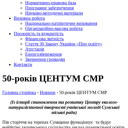
Нормативно-правова база
Програмне забезпечення
Науково-методичні матеріали
Виховна робота
Національно-патріотичне виховання
Організаційно-масова робота
Прозорість та відкритість
Фінансова звітність
Стаття 30 Закону України «Про освіту»
Атестація
Енергозбереження
Звернення громадян
Контакти
50-років ЦЕНТУМ СМР
Головна сторiнка
›
Новини
›
50-років ЦЕНТУМ СМР
(Із історії становлення та розвитку Центру еколого-
натуралістичної творчості учнівської молоді Сумської
міської ради)
Пів сторіччя на теренах Сумщини функціонує та будує
майбутнє українського суспільства заклад позашкільної освіти