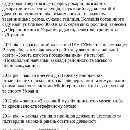
саду облаштовуються дендрарій, рокарій, розсадник
декоративних дерев та кущів, фруктовий сад, колекційні
ділянки квіткових та лікарських рослин, навчально-
тваринницька ферма, сучасна теплиця. Колекція ботанічного
саду налічує близько 3000 видів, серед яких рослини, занесені
до Червоної книги України, рідкісні, реліктові, тропічні та
субтропічні.
2011 рік – педагогічний колектив ЦЕНТУМу стає переможцем
Всеукраїнського відкритого рейтингу якості позашкільної
освіти «Золота когорта позашкільників» у категорії
«Позашкільні навчальні заклади районного та міського
підпорядкування».
2012 рік – заклад внесено до Переліку найбільших
позашкільних навчальних закладів державної та комунальної
форми власності системи Міністерства освіти і науки, молоді
та спорту України.
2012 рік – звання «Зразковий музей» присвоєно музею хліба
та краєзнавчо-етнографічному музею.
2014 рік – заклад успішно пройшов державну атестацію та
підтвердив високий рівень освітньої діяльності.