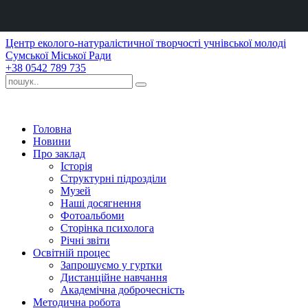
Центр еколого-натуралістичної творчості учнівської молоді
Сумської Міської Ради
+38 0542 789 735
Головна
Новини
Про заклад
Історія
Структурні підрозділи
Музей
Наші досягнення
Фотоальбоми
Сторінка психолога
Річні звіти
Освітній процес
Запрошуємо у гуртки
Дистанційне навчання
Академічна доброчесність
Методична робота