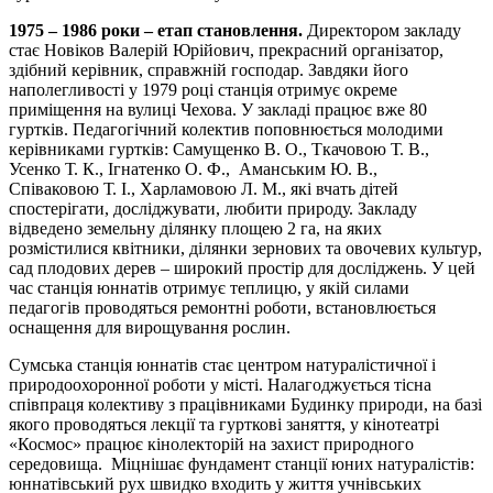
1975 – 1986 роки – етап становлення.
Директором закладу
стає Новіков Валерій Юрійович, прекрасний організатор,
здібний керівник, справжній господар. Завдяки його
наполегливості у 1979 році станція отримує окреме
приміщення на вулиці Чехова. У закладі працює вже 80
гуртків. Педагогічний колектив поповнюється молодими
керівниками гуртків: Самущенко В. О., Ткачовою Т. В.,
Усенко Т. К., Ігнатенко О. Ф., Аманським Ю. В.,
Співаковою Т. І., Харламовою Л. М., які вчать дітей
спостерігати, досліджувати, любити природу. Закладу
відведено земельну ділянку площею 2 га, на яких
розмістилися квітники, ділянки зернових та овочевих культур,
сад плодових дерев – широкий простір для досліджень. У цей
час станція юннатів отримує теплицю, у якій силами
педагогів проводяться ремонтні роботи, встановлюється
оснащення для вирощування рослин.
Сумська станція юннатів стає центром натуралістичної і
природоохоронної роботи у місті. Налагоджується тісна
співпраця колективу з працівниками Будинку природи, на базі
якого проводяться лекції та гурткові заняття, у кінотеатрі
«Космос» працює кінолекторій на захист природного
середовища. Міцнішає фундамент станції юних натуралістів:
юннатівський рух швидко входить у життя учнівських