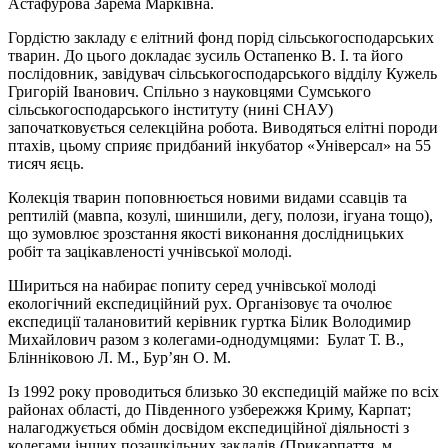
Астафурова Зарема Марківна.
Гордістю закладу є елітний фонд порід сільськогосподарських
тварин. До цього докладає зусиль Остапенко В. І. та його
послідовник, завідувач сільськогосподарського відділу Кужель
Григорій Іванович. Спільно з науковцями Сумського
сільськогосподарського інституту (нині СНАУ)
започатковується селекційна робота. Виводяться елітні породи
птахів, цьому сприяє придбаний інкубатор «Універсал» на 55
тисяч яєць.
Колекція тварин поповнюється новими видами ссавців та
рептилій (мавпа, козулі, шиншили, дегу, полози, ігуана тощо),
що зумовлює зрозстання якості виконання дослідницьких
робіт та зацікавленості учнівської молоді.
Шириться на набирає попиту серед учнівської молоді
екологічний експедиційний рух. Організовує та очолює
експедиції талановитий керівник гуртка Білик Володимир
Михайлович разом з колегами-однодумцями: Булат Т. В.,
Блінніковою Л. М., Бур’ян О. М.
Із 1992 року проводиться близько 30 експедицій майже по всіх
районах області, до Південного узбережжя Криму, Карпат;
налагоджується обмін досвідом експедиційної діяльності з
колегами інших позашкільних закладів (Прикарпаття, м.