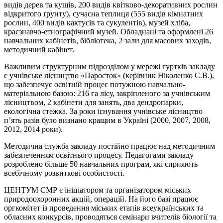
видів дерев та кущів, 200 видів квітково-декоративних рослин
відкритого ґрунту), сучасна теплиця (555 видів кімнатних
рослин, 400 видів кактусів та сукулентів), музей хліба,
краєзнавчо-етнографічний музей. Обладнані та оформлені 26
навчальних кабінетів, бібліотека, 2 зали для масових заходів,
методичний кабінет.
Важливим структурним підрозділом у мережі гуртків закладу
є учнівське лісництво «Паросток» (керівник Ніколенко С.В.),
що забезпечує освітній процес потужною навчально-
матеріальною базою: 216 га лісу, закріпленого за учнівським
лісництвом, 2 кабінети для занять, два дендропарки,
екологічна стежка. За роки існування учнівське лісництво
п’ять разів було визнано кращим в Україні (2000, 2007, 2008,
2012, 2014 роки).
Методична служба закладу постійно працює над методичним
забезпеченням освітнього процесу. Педагогами закладу
розроблено більше 50 навчальних програм, які сприяють
всебічному розвиткові особистості.
ЦЕНТУМ СМР є ініціатором та організатором міських
природоохоронних акцій, операцій. На його базі працює
оргкомітет із проведення міських етапів всеукраїнських та
обласних конкурсів, проводяться семінари вчителів біології та