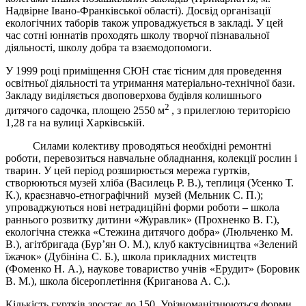
Надвірне Івано-Франківської області). Досвід організації
екологічних таборів також упроваджується в закладі. У цей
час сотні юннатів проходять школу творчої пізнавальної
діяльності, школу добра та взаємодопомоги.
У 1999 році приміщення СЮН стає тісним для проведення
освітньої діяльності та утримання матеріально-технічної бази.
Закладу виділяється двоповерхова будівля колишнього
2
дитячого садочка, площею 2550 м
, з прилеглою територією
1,28 га на вулиці Харківській.
Силами колективу проводяться необхідні ремонтні
роботи, перевозиться навчальне обладнання, колекції рослин і
тварин. У цей період розширюється мережа гуртків,
створюються музей хліба (Василець Р. В.), теплиця (Усенко Т.
К.), краєзнавчо-етнографічний музей (Мельник С. П.);
упроваджуються нові нетрадиційні форми роботи
–
школа
раннього розвитку дитини «Журавлик» (Прохненко В. Г.),
екологічна стежка «Стежина дитячого добра» (Люльченко М.
В.), агітбригада (Бур’ян О. М.), клуб кактусівництва «Зелений
їжачок» (Дубініна С. Б.), школа прикладних мистецтв
(Фоменко Н. А.), наукове товариство учнів «Ерудит» (Боровик
В. М.), школа бісероплетіння (Криганова А. С.).
Кількість гуртків зростає до 150. Урізноманітнюються форми