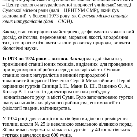
– Центр еколого-натуралістичної творчості учнівської молоді
Сумської міської ради (далі – ЦЕНТУМ СМР), який був
заснований у березні 1973 року як
Сумська міська станція
юних натуралістів (далі – СЮН).
Заклад став своєрідною майстернею, де формуються життєвий
досвід, світогляд, переконання, моральні якості, вподобання
тих, хто прагне пізнавати закони розвитку природи, вивчати
біологічні науки.
Із 1973 по 1974 роки – витоки. Заклад
мав дві кімнати у
приміщенні станції юних техніків, виділених для проведення
природоохоронної роботи серед школярів міста.
Очолив
станцію юних натуралістів великий природолюб і
талановитий педагог Шевченко Сергій Миколайович. Перші
керівники гуртків Синиця І. Н., Манн В. Ш., Ващенко О. А.,
Котляр В. І. на чолі з директором почали розбудову
юннатівського руху в місті Суми. Було започатковано гуртки
шанувальників акваріумного рибництва, ентомології та
фізіології тварин, квітникарства.
У 1974 році для станції юннатів було виділено приміщення
теплиці школи № 25 із невеликою земельною ділянкою поряд.
Збільшилась мережа та кількість гуртків – у 40 юннатівських
гуртках навчалося вже 600 учнів.