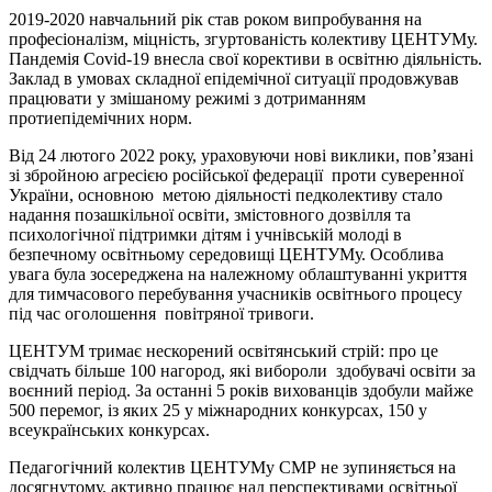
2019-2020 навчальний рік став роком випробування на
професіоналізм, міцність, згуртованість колективу ЦЕНТУМу.
Пандемія Covid-19 внесла свої корективи в освітню діяльність.
Заклад в умовах складної епідемічної ситуації продовжував
працювати у змішаному режимі з дотриманням
протиепідемічних норм.
Від 24 лютого 2022 року, ураховуючи нові виклики, пов’язані
зі збройною агресією російської федерації проти суверенної
України, основною метою діяльності педколективу стало
надання позашкільної освіти, змістовного дозвілля та
психологічної підтримки дітям і учнівській молоді в
безпечному освітньому середовищі ЦЕНТУМу. Особлива
увага була зосереджена на належному облаштуванні укриття
для тимчасового перебування учасників освітнього процесу
під час оголошення повітряної тривоги.
ЦЕНТУМ тримає нескорений освітянський стрій: про це
свідчать більше 100 нагород, які вибороли здобувачі освіти за
воєнний період. За останні 5 років вихованців здобули майже
500 перемог, із яких 25 у міжнародних конкурсах, 150 у
всеукраїнських конкурсах.
Педагогічний колектив ЦЕНТУМу СМР не зупиняється на
досягнутому, активно працює над перспективами освітньої