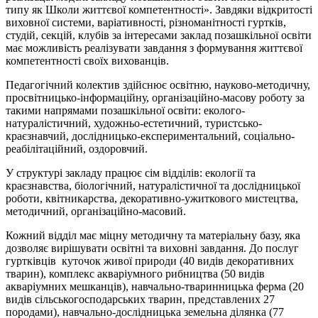
типу як Школи життєвої компетентності». Завдяки відкритості
виховної системи, варіативності, різноманітності гуртків,
студій, секцій, клубів за інтересами заклад позашкільної освіти
має можливість реалізувати завдання з формування життєвої
компетентності своїх вихованців.
Педагогічний колектив здійснює освітню, науково-методичну,
просвітницько-інформаційну, організаційно-масову роботу за
такими напрямами позашкільної освіти: еколого-
натуралістичний, художньо-естетичний, туристсько-
краєзнавчий, дослідницько-експериментальний, соціально-
реабілітаційний, оздоровчий.
У структурі закладу працює сім відділів: екології та
краєзнавства, біологічний, натуралістичної та дослідницької
роботи, квітникарства, декоративно-ужиткового мистецтва,
методичний, організаційно-масовий.
Кожний відділ має міцну методичну та матеріальну базу, яка
дозволяє вирішувати освітні та виховні завдання. До послуг
гуртківців куточок живої природи (40 видів декоративних
тварин), комплекс акваріумного рибництва (50 видів
акваріумних мешканців), навчально-тваринницька ферма (20
видів сільськогосподарських тварин, представлених 27
породами), навчально-дослідницька земельна ділянка (77