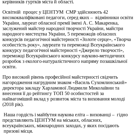
керівників гуртків міста й області.
Освітній процес у ЦЕНТУМ СМР здійснюють 42
висококваліфіковані педагоги, серед яких – відмінники освіти
України, лауреат обласної премії імені А. С. Макаренка,
заслужений майстер народної творчості України, майстри
народного мистецтва України, 5 переможців обласних
конкурсів педагогічної майстерності «Золоте серце», «Творча
особистість року», лауреати та переможці Всеукраїнського
конкурсу педагогічної майстерності «Джерело творчості»,
переможці Всеукраїнського конкурсу науково-методичних
розробок з еколого-натуралістичного напряму позашкільної
освіти.
Про високий рівень професійної майстерності свідчить
нагородження нагрудним знаком «Василь Сухомлинський»
директора закладу Харламової Людмили Миколаївни та
внесення її до рейтингу ТОП 50 особистостей за
найвагоміший вклад у розвиток міста та виховання молоді
(2018 рік).
Наша гордість і майбутня наукова еліта – вихованці – гідно
представляють ЦЕНТУМ на міських, обласних,
всеукраїнських, міжнародних заходах, у яких посідають
призові місця.