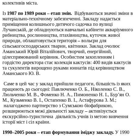
колективів міста.
Із
1987 по 1989 роки – етап змін.
Відбуваються значні зміни в
матеріально-технічному забезпеченні. Закладу надається
приміщення колишнього дитячого садочка по вулиці
Лучанській, де обладнуються навчальні кабінети акваріумного
рибництва, рослинництва, птахівництва, куточок живої
природи, облаштовується територія
–
вольєри для
сільськогосподарських тварин, квітники. Заклад очолює
Аманський Юрій Віталійович, творчий, енергійний,
цілеспрямований керівник. Особистим захопленням і
гордістю директора стає колекція кактусів: 400 видів кактусів
та сукулентів вирощено руками юннатів під керівництвом
Аманського Ю. В.
Саме в цей час у заклад прийшли педагоги, більшість із яких
працюють до сьогодні: Павлюченко О. Б., Ніколенко С. В.,
Люльченко М. В., Фоменко Н. А., Пимоненко Н. І., Бур’ян О.
М., Кузьменко В. І., Остапенко В. І., Астафурова З. М.;
налагоджено партнерство з Сумською біофабрикою,
розширюються межі діяльності закладу
–
активізується
екскурсійно-туристична діяльність учнів із метою вивчення
історії міст і сіл країни.
1990–2005 роки – етап формування іміджу закладу.
У 1990