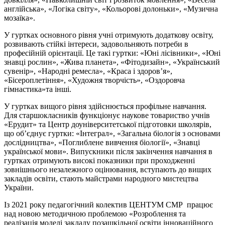
англійська», «Логіка світу», «Кольорові долоньки», «Музична
мозаїка».
У гуртках основного рівня учні отримують додаткову освіту,
розвивають стійкі інтереси, задовольняють потреби в
професійній орієнтації. Це такі гуртки: «Юні лісівники», «Юні
знавці рослин», «Жива планета», «Фітодизайн», «Український
сувенір», «Народні ремесла», «Краса і здоров’я»,
«Бісероплетіння», «Художня творчість», «Оздоровча
гімнастика»та інші.
У гуртках вищого рівня здійснюється профільне навчання.
Для старшокласників функціонує наукове товариство учнів
«Ерудит» та Центр доуніверситетської підготовки школярів,
що об’єднує гуртки: «Інтеграл», «Загальна біологія з основами
дослідництва», «Поглиблене вивчення біології», «Знавці
української мови». Випускники після закінчення навчання в
гуртках отримують високі показники при проходженні
зовнішнього незалежного оцінювання, вступають до вищих
закладів освіти, стають майстрами народного мистецтва
України.
Із 2021 року педагогічний колектив ЦЕНТУМ СМР працює
над новою методичною проблемою «Розроблення та
реалізація моделі закладу позашкільної освіти інноваційного